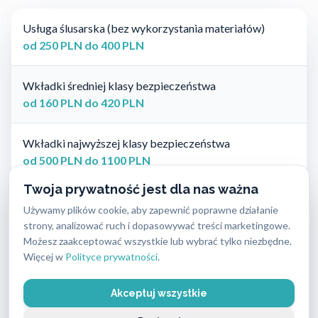
Usługa ślusarska (bez wykorzystania materiałów)
od 250 PLN do 400 PLN
Wkładki średniej klasy bezpieczeństwa
od 160 PLN do 420 PLN
Wkładki najwyższej klasy bezpieczeństwa
od 500 PLN do 1100 PLN
Twoja prywatność jest dla nas ważna
Zamki
Używamy plików cookie, aby zapewnić poprawne działanie
od 60 PLN do 900 PLN
strony, analizować ruch i dopasowywać treści marketingowe.
Możesz zaakceptować wszystkie lub wybrać tylko niezbędne.
Więcej w
Polityce prywatności
.
Okucia do drzwi
od 120 PLN do 350 PLN
Akceptuj wszystkie
Klucze specjalistyczne (z kartą bezpieczeństwa)