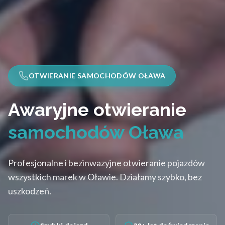
OTWIERANIE SAMOCHODÓW OŁAWA
Awaryjne otwieranie
samochodów Oława
Profesjonalne i bezinwazyjne otwieranie pojazdów
wszystkich marek w Oławie. Działamy szybko, bez
uszkodzeń.