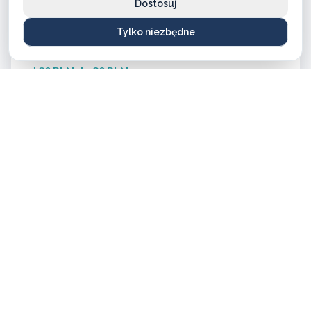
Dostosuj
od 46 PLN do 170 PLN
Tylko niezbędne
Klucze zwykłe
od 20 PLN do 90 PLN
Zamki elektroniczne
od 900 PLN do 1500 PLN
Potrzebujesz dokładnej wyceny? Zadzwoń – doradzimy
bezpłatnie!
ZADZWOŃ TERAZ