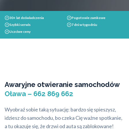
30+ lat doświadczenia
Pogotowie zamkowe
Szybki serwis
7 dni w tygodniu
Uczciwe ceny
Awaryjne otwieranie samochodów
Oława – 662 869 662
Wyobraź sobie taką sytuację: bardzo się spieszysz,
idziesz do samochodu, bo czeka Cię ważne spotkanie,
a tu okazuje się, że drzwi od auta są zablokowane!