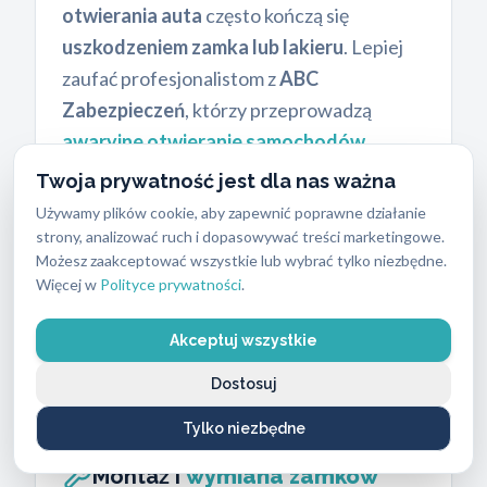
otwierania auta
często kończą się
uszkodzeniem zamka lub lakieru
. Lepiej
zaufać profesjonalistom z
ABC
Zabezpieczeń
, którzy przeprowadzą
awaryjne otwieranie samochodów
szybko i bez zniszczeń
.
Twoja prywatność jest dla nas ważna
Używamy plików cookie, aby zapewnić poprawne działanie
strony, analizować ruch i dopasowywać treści marketingowe.
Możesz zaakceptować wszystkie lub wybrać tylko niezbędne.
Więcej w
Polityce prywatności
.
Akceptuj wszystkie
Dostosuj
Tylko niezbędne
Montaż i
wymiana zamków