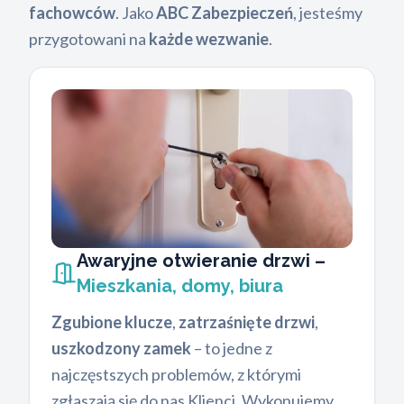
fachowców
. Jako
ABC Zabezpieczeń
, jesteśmy
przygotowani na
każde wezwanie
.
Awaryjne otwieranie drzwi –
Mieszkania, domy, biura
Zgubione klucze
,
zatrzaśnięte drzwi
,
uszkodzony zamek
– to jedne z
najczęstszych problemów, z którymi
zgłaszają się do nas Klienci. Wykonujemy