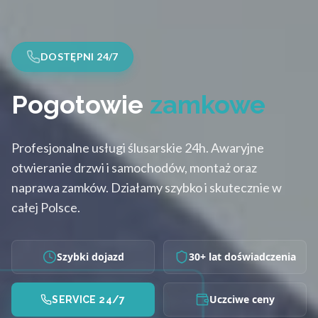
DOSTĘPNI 24/7
Pogotowie
zamkowe
Profesjonalne usługi ślusarskie 24h. Awaryjne
otwieranie drzwi i samochodów, montaż oraz
naprawa zamków. Działamy szybko i skutecznie w
całej Polsce.
Szybki dojazd
30+ lat doświadczenia
Uczciwe ceny
SERVICE 24/7