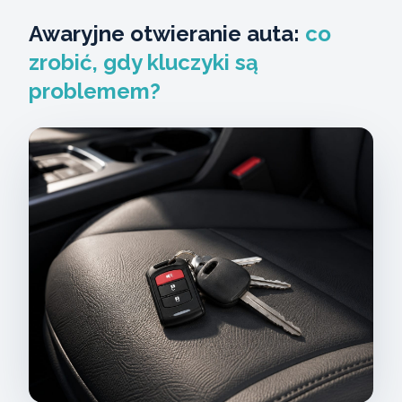
Awaryjne otwieranie auta:
co
zrobić, gdy kluczyki są
problemem?