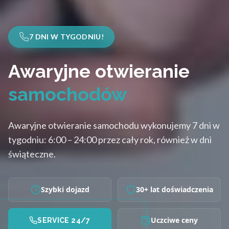
7 DNI W TYGODNIU!
Awaryjne otwieranie
samochodów
Awaryjne otwieranie samochodu wykonujemy 7 dni w
tygodniu: 6:00 – 24:00 przez cały rok, również w dni
świąteczne.
Szybki dojazd
30+ lat doświadczenia
Uczciwe ceny
SERVICE 24/7