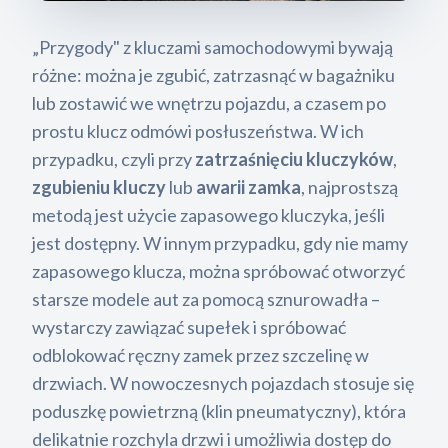
„Przygody" z kluczami samochodowymi bywają
różne: można je zgubić, zatrzasnąć w bagażniku
lub zostawić we wnętrzu pojazdu, a czasem po
prostu klucz odmówi posłuszeństwa. W ich
przypadku, czyli przy
zatrzaśnięciu kluczyków
,
zgubieniu kluczy
lub
awarii zamka
, najprostszą
metodą jest użycie zapasowego kluczyka, jeśli
jest dostępny. W innym przypadku, gdy nie mamy
zapasowego klucza, można spróbować otworzyć
starsze modele aut za pomocą sznurowadła –
wystarczy zawiązać supełek i spróbować
odblokować ręczny zamek przez szczelinę w
drzwiach. W nowoczesnych pojazdach stosuje się
poduszkę powietrzną (klin pneumatyczny), która
delikatnie rozchyla drzwi i umożliwia dostęp do