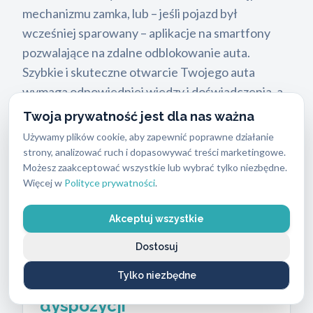
mechanizmu zamka, lub – jeśli pojazd był
wcześniej sparowany – aplikacje na smartfony
pozwalające na zdalne odblokowanie auta.
Szybkie i skuteczne otwarcie Twojego auta
wymaga odpowiedniej wiedzy i doświadczenia, a
dobór metody zależy od modelu pojazdu oraz
Twoja prywatność jest dla nas ważna
zależności między typem zamka, elektroniką i
Używamy plików cookie, aby zapewnić poprawne działanie
zabezpieczeniami. W
ABC Zabezpieczeń
strony, analizować ruch i dopasowywać treści marketingowe.
Możesz zaakceptować wszystkie lub wybrać tylko niezbędne.
używamy specjalistyczny sprzęt i jesteśmy w
Więcej w
Polityce prywatności
.
stanie
szybko
i bez uszkodzeń otworzyć Twoje
auto – sprawdź naszą skuteczność i
Akceptuj wszystkie
profesjonalizm.
Dostosuj
Tylko niezbędne
Jesteśmy
do Twojej
dyspozycji