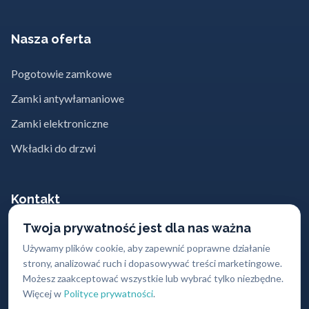
Nasza oferta
Pogotowie zamkowe
Zamki antywłamaniowe
Zamki elektroniczne
Wkładki do drzwi
Kontakt
Twoja prywatność jest dla nas ważna
662 869 662
Używamy plików cookie, aby zapewnić poprawne działanie
strony, analizować ruch i dopasowywać treści marketingowe.
kontakt@abc-zabezpieczen.pl
Możesz zaakceptować wszystkie lub wybrać tylko niezbędne.
Sklepy z zamkami w największych
Więcej w
Polityce prywatności
.
miastach Polski