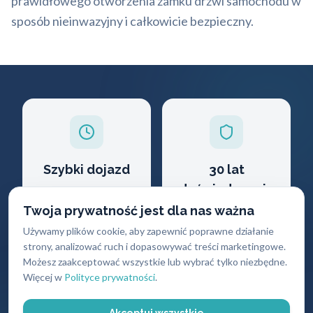
prawidłowego otworzenia zamku drzwi samochodu w
sposób nieinwazyjny i całkowicie bezpieczny.
Szybki dojazd
30 lat
doświadczenia
Docieramy do klienta
w ciągu 30 minut
Twoja prywatność jest dla nas ważna
Profesjonalizm i
wiedza ekspercka
Używamy plików cookie, aby zapewnić poprawne działanie
strony, analizować ruch i dopasowywać treści marketingowe.
Możesz zaakceptować wszystkie lub wybrać tylko niezbędne.
Więcej w
Polityce prywatności
.