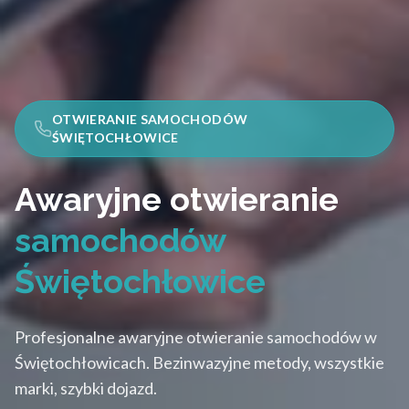
OTWIERANIE SAMOCHODÓW
ŚWIĘTOCHŁOWICE
Awaryjne otwieranie
samochodów
Świętochłowice
Profesjonalne awaryjne otwieranie samochodów w
Świętochłowicach. Bezinwazyjne metody, wszystkie
marki, szybki dojazd.