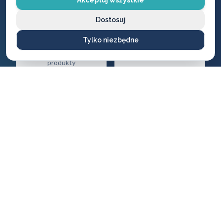
Akceptuj wszystkie
Gwarancja
Darmowy
Dostosuj
jakości
dojazd
Tylko niezbędne
Na wszystkie
Brak dodatkowych
wykonane usługi i
opłat za przyjazd
produkty
CENNIK USŁUG
Ile zapłacisz
za naszą pomoc?
Ceny naszych usług ślusarskich są zawsze ustalane
uczciwie i przejrzyście — bez ukrytych kosztów i