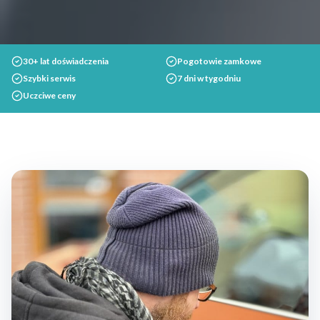
30+ lat doświadczenia
Pogotowie zamkowe
Szybki serwis
7 dni w tygodniu
Uczciwe ceny