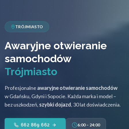
TRÓJMIASTO
Awaryjne otwieranie
samochodów
Trójmiasto
Profesjonalne
awaryjne otwieranie samochodów
w Gdańsku, Gdyni i Sopocie. Każda marka i model –
bez uszkodzeń,
szybki dojazd
, 30 lat doświadczenia.
662 869 662
6:00 – 24:00