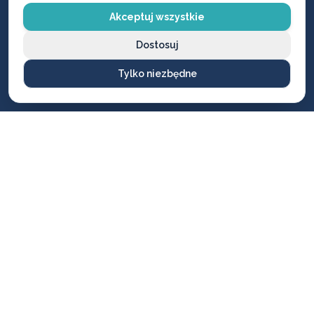
JAK TO DZIAŁA?
Akceptuj wszystkie
4 proste kroki do
otwarcia
Dostosuj
samochodu
Tylko niezbędne