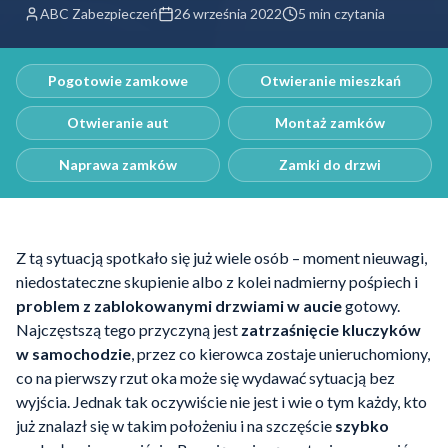
ABC Zabezpieczeń
26 września 2022
5 min czytania
Pogotowie zamkowe
Otwieranie mieszkań
Otwieranie aut
Montaż zamków
Naprawa zamków
Zamki do drzwi
Z tą sytuacją spotkało się już wiele osób – moment nieuwagi,
niedostateczne skupienie albo z kolei nadmierny pośpiech i
problem z zablokowanymi drzwiami w aucie
gotowy.
Najczęstszą tego przyczyną jest
zatrzaśnięcie kluczyków
w samochodzie
, przez co kierowca zostaje unieruchomiony,
co na pierwszy rzut oka może się wydawać sytuacją bez
wyjścia. Jednak tak oczywiście nie jest i wie o tym każdy, kto
już znalazł się w takim położeniu i na szczęście
szybko