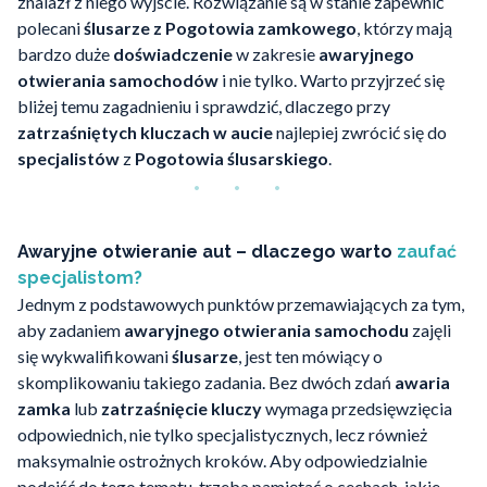
znalazł z niego wyjście. Rozwiązanie są w stanie zapewnić
polecani
ślusarze z Pogotowia zamkowego
, którzy mają
bardzo duże
doświadczenie
w zakresie
awaryjnego
otwierania samochodów
i nie tylko. Warto przyjrzeć się
bliżej temu zagadnieniu i sprawdzić, dlaczego przy
zatrzaśniętych kluczach w aucie
najlepiej zwrócić się do
specjalistów
z
Pogotowia ślusarskiego
.
Awaryjne otwieranie aut – dlaczego warto
zaufać
specjalistom?
Jednym z podstawowych punktów przemawiających za tym,
aby zadaniem
awaryjnego otwierania samochodu
zajęli
się wykwalifikowani
ślusarze
, jest ten mówiący o
skomplikowaniu takiego zadania. Bez dwóch zdań
awaria
zamka
lub
zatrzaśnięcie kluczy
wymaga przedsięwzięcia
odpowiednich, nie tylko specjalistycznych, lecz również
maksymalnie ostrożnych kroków. Aby odpowiedzialnie
podejść do tego tematu, trzeba pamiętać o cechach, jakie