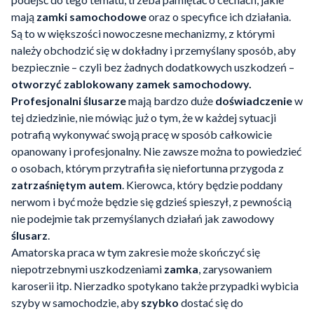
mają
zamki samochodowe
oraz o specyfice ich działania.
Są to w większości nowoczesne mechanizmy, z którymi
należy obchodzić się w dokładny i przemyślany sposób, aby
bezpiecznie – czyli bez żadnych dodatkowych uszkodzeń –
otworzyć
zablokowany zamek samochodowy.
Profesjonalni ślusarze
mają bardzo duże
doświadczenie
w
tej dziedzinie, nie mówiąc już o tym, że w każdej sytuacji
potrafią wykonywać swoją pracę w sposób całkowicie
opanowany i profesjonalny. Nie zawsze można to powiedzieć
o osobach, którym przytrafiła się niefortunna przygoda z
zatrzaśniętym autem
. Kierowca, który będzie poddany
nerwom i być może będzie się gdzieś spieszył, z pewnością
nie podejmie tak przemyślanych działań jak zawodowy
ślusarz
.
Amatorska praca w tym zakresie może skończyć się
niepotrzebnymi uszkodzeniami
zamka
, zarysowaniem
karoserii itp. Nierzadko spotykano także przypadki wybicia
szyby w samochodzie, aby
szybko
dostać się do