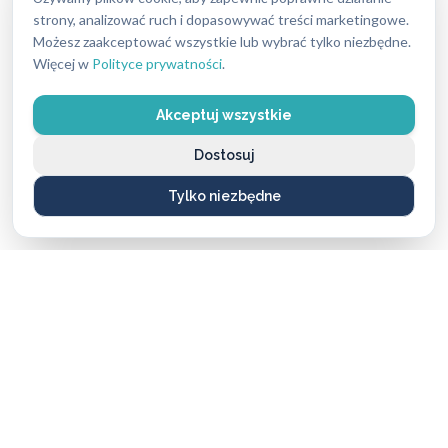
Potrzebujesz pomocy z zamkami?
strony, analizować ruch i dopasowywać treści marketingowe.
Możesz zaakceptować wszystkie lub wybrać tylko niezbędne.
Skontaktuj się z naszymi ekspertami – chętnie
Więcej w
Polityce prywatności
.
doradzimy i pomożemy wybrać najlepsze
rozwiązanie.
Akceptuj wszystkie
ZADZWOŃ: 662 869 662
Dostosuj
Tylko niezbędne
Spis treści
Awaryjne otwieranie aut – dlaczego warto zaufać
specjalistom?
Dostępność i profesjonalne wyposażenie