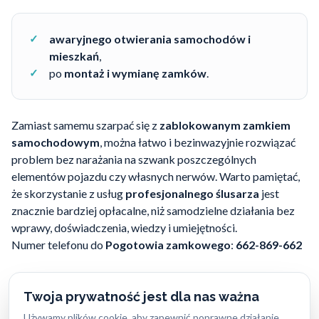
awaryjnego otwierania samochodów i
mieszkań
,
po
montaż i wymianę zamków
.
Zamiast samemu szarpać się z
zablokowanym zamkiem
samochodowym
, można łatwo i bezinwazyjnie rozwiązać
problem bez narażania na szwank poszczególnych
elementów pojazdu czy własnych nerwów. Warto pamiętać,
że skorzystanie z usług
profesjonalnego ślusarza
jest
znacznie bardziej opłacalne, niż samodzielne działania bez
wprawy, doświadczenia, wiedzy i umiejętności.
Numer telefonu do
Pogotowia zamkowego
:
662-869-662
Twoja prywatność jest dla nas ważna
Używamy plików cookie, aby zapewnić poprawne działanie