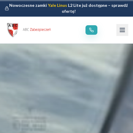
Nowoczesne zamki
Yale Linus
L2 Lite już dostępne – sprawdź
ofertę!