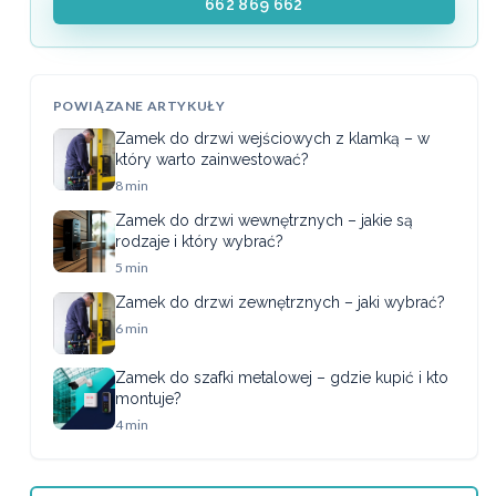
662 869 662
POWIĄZANE ARTYKUŁY
Zamek do drzwi wejściowych z klamką – w
który warto zainwestować?
8 min
Zamek do drzwi wewnętrznych – jakie są
rodzaje i który wybrać?
5 min
Zamek do drzwi zewnętrznych – jaki wybrać?
6 min
Zamek do szafki metalowej – gdzie kupić i kto
montuje?
4 min