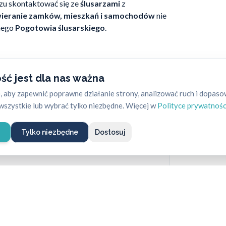
razu skontaktować się ze
ślusarzami
z
ieranie zamków, mieszkań i samochodów
nie
nego
Pogotowia ślusarskiego
.
ść jest dla nas ważna
rt obsługiwanych osób wykonują oni codzienne
 aby zapewnić poprawne działanie strony, analizować ruch i dopas
szystkie lub wybrać tylko niezbędne. Więcej w
Polityce prywatnośc
e
Tylko niezbędne
Dostosuj
dni w tygodniu
.
ednak i w tej dziedzinie fachowcy niosą szybką
także cyklicznie organizowanym szkoleniom z