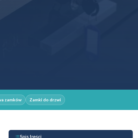
wa zamków
Zamki do drzwi
Spis treści