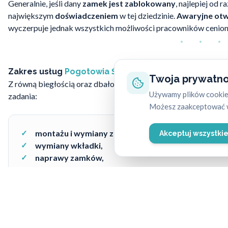
Generalnie, jeśli dany
zamek jest zablokowany
, najlepiej od 
największym
doświadczeniem
w tej dziedzinie.
Awaryjne otw
wyczerpuje jednak wszystkich możliwości pracowników cenio
Zakres usług
Pogotowia Ślusarskiego
Twoja prywatno
Z równą biegłością oraz dbałością o
bezpieczeństwo
i komfo
Używamy plików cookie,
zadania:
Możesz zaakceptować w
montażu i wymiany zamków,
Akceptuj wszystki
wymiany wkładki,
naprawy zamków,
i wielu innych zleceń, których realizacja jest możliwa
7 
Spośród tych zadań
lockpicking
jest jednym z trudniejszych, j
pomoc osobom, które jej potrzebują. Dzięki wykształceniu, a 