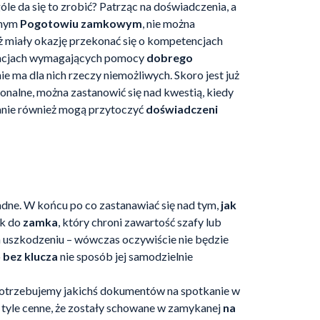
le da się to zrobić? Patrząc na doświadczenia, a
anym
Pogotowiu zamkowym
, nie można
już miały okazję przekonać się o kompetencjach
uacjach wymagających pomocy
dobrego
nie ma dla nich rzeczy niemożliwych. Skoro jest już
konalne, można zastanowić się nad kwestią, kiedy
tanie również mogą przytoczyć
doświadczeni
dne. W końcu po co zastanawiać się nad tym,
jak
yk do
zamka
, który chroni zawartość szafy lub
a uszkodzeniu – wówczas oczywiście nie będzie
o
bez klucza
nie sposób jej samodzielnie
y potrzebujemy jakichś dokumentów na spotkanie w
a tyle cenne, że zostały schowane w zamykanej
na