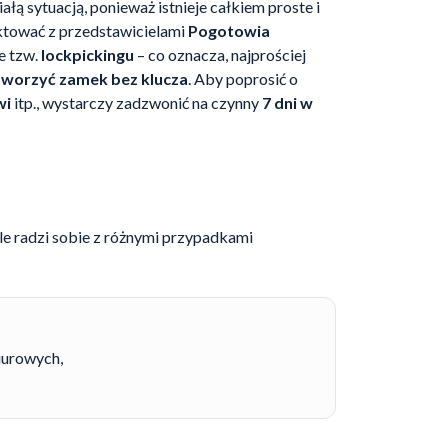
ałą sytuacją, ponieważ istnieje całkiem proste i
ktować z przedstawicielami
Pogotowia
e tzw.
lockpickingu
– co oznacza, najprościej
tworzyć zamek bez klucza
. Aby poprosić o
wi
itp., wystarczy zadzwonić na czynny
7 dni w
e radzi sobie z różnymi przypadkami
iurowych,