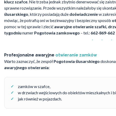
klucz szafce
. Nie trzeba jednak zbytnio denerwować się zaistni
sprawne rozwiązanie. Przede wszystkim należałoby się skonta
ślusarskiego
, którzy posiadają duże
doświadczenie
w zakresi
mówiąc, że potrafią oni w bezinwazyjny i bezpieczny sposób
o
pomoc w tej sprawie i zlecić
awaryjne otwieranie szafki, drz
tygodniu
numer
Pogotowia zamkowego
– tel.:
662-869-662
Profesjonalne awaryjne
otwieranie zamków
Warto zaznaczyć, że zespół
Pogotowia ślusarskiego
doskonal
awaryjnego otwierania
:
zamków w szafce,
w drzwiach wejściowych do obiektów mieszkalnych i b
jak również w pojazdach.