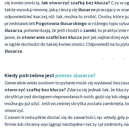
się koniecznością.
Jak otworzyć szafkę bez klucza?
Czy w ogó
także wysoką renomę, jaką cieszą się
ślusarze
pracujący w zn
odpowiedzieć inaczej, niż: tak, można to zrobić. Osoby, które 
przedstawicieli
Pogotowia ślusarskiego
w różnego typu syt
ślusarza
, potwierdzają, że jeśli chodzi o
zamki
, to praktycznie 
jasne, że
otwieranie szafki bez klucza
jest jak najbardziej wy
w ogóle dochodzi do takiej konieczności. Odpowiedź na to py
ślusarze
.
Kiedy potrzebna jest
pomoc ślusarza?
Generalnie wielu osobom to pytanie może się wydawać bezzasa
otworzyć szafkę bez klucza?
Zdarza się jednak tak, że klucz
skrytki przed dostępem niepowołanych osób, gubi się lub uleg
można go już użyć. Jeśli wcześniej skrytka została zamknięta, t
otworzyć.
Czasem trzeba pilnie dostać się do zawartości, np. wtedy, gd
firmie lub chcemy wyciągnąć niezbędne rzeczy i przedmioty, n