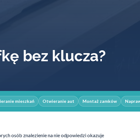
fkę bez klucza?
eranie mieszkań
Otwieranie aut
Montaż zamków
Napra
órych osób znalezienie na nie odpowiedzi okazuje