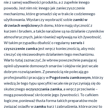
nie z samej wadliwości produktu, a z zupełnie innego
powodu. Jest nim nic innego jak zanieczyszczenie
mechanizmu, które gromadzi się w trakcie codziennego
użytkowania. Wystarczy wyobrazić sobie
zamki w
drzwiach wejściow
ych domu, które mają styczność z
kurzem i brudem, a także narażone są na działanie czynników
atmosferycznych, jakie również wpływają na ich żywotność.
W takim przypadku dbałość o regularny
serwis i
czyszczenie zamka
jest wręcz koniecznością, aby móc
cieszyć się niezawodnym działaniem tego mechanizmu.
Warto tutaj zaznaczyć, że wbrew powszechnie panującej
opinii używanie domowych smarów i olejów nie jest wcale
dobrym rozwiązaniem. Z pewnością nie polecają go
profesjonaliści pracujący w
Pogotowiu zamkowym
, którzy
wiedzą że tego typu specyfiki wcale nie przyczyniają się do
skutecznego
oczyszczania zamka
, a wręcz przeciwnie –
mogą powodować skrócenie jego żywotności. To całkiem
logiczne, ponieważ tłusta forma takich preparatów może
związać osiadły w
zamku
kurz i zabrudzenia, które przez to