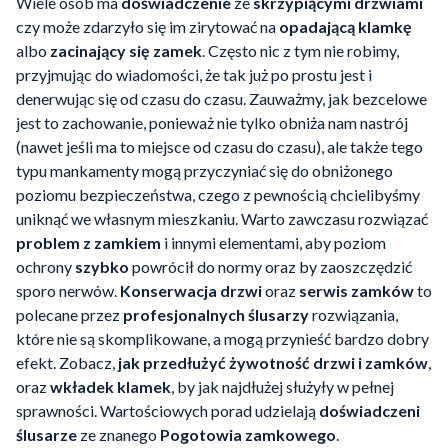
Wiele osób ma
doświadczenie
ze
skrzypiącymi drzwiami
czy może zdarzyło się im zirytować na
opadającą klamkę
albo
zacinający się zamek
. Często nic z tym nie robimy,
przyjmując do wiadomości, że tak już po prostu jest i
denerwując się od czasu do czasu. Zauważmy, jak bezcelowe
jest to zachowanie, ponieważ nie tylko obniża nam nastrój
(nawet jeśli ma to miejsce od czasu do czasu), ale także tego
typu mankamenty mogą przyczyniać się do obniżonego
poziomu bezpieczeństwa, czego z pewnością chcielibyśmy
uniknąć we własnym mieszkaniu. Warto zawczasu rozwiązać
problem z zamkiem
i innymi elementami, aby poziom
ochrony
szybko
powrócił do normy oraz by zaoszczędzić
sporo nerwów.
Konserwacja drzwi
oraz
serwis zamków
to
polecane przez
profesjonalnych ślusarzy
rozwiązania,
które nie są skomplikowane, a mogą przynieść bardzo dobry
efekt. Zobacz,
jak przedłużyć żywotność drzwi i zamków
,
oraz
wkładek klamek
, by jak najdłużej służyły w pełnej
sprawności. Wartościowych porad udzielają
doświadczeni
ślusarze
ze znanego
Pogotowia zamkowego
.