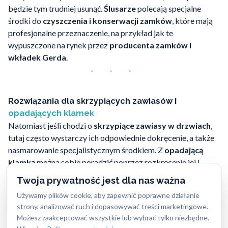
będzie tym trudniej usunąć.
Ślusarze
polecają specjalne
środki do
czyszczenia i konserwacji zamków
, które mają
profesjonalne przeznaczenie, na przykład jak te
wypuszczone na rynek przez
producenta zamków i
wkładek Gerda
.
Rozwiązania dla skrzypiących zawiasów i
opadających klamek
Natomiast jeśli chodzi o
skrzypiące zawiasy w drzwiach
,
tutaj często wystarczy ich odpowiednie dokręcenie, a także
nasmarowanie specjalistycznym środkiem. Z
opadającą
klamką
można sobie poradzić poprzez rozkręcenie jej i
prostą wymianę zużytej sprężyny. Dodatkowych porad,
jak
Twoja prywatność jest dla nas ważna
przedłużyć żywotność zamków, wkładek, drzwi i klamek
Używamy plików cookie, aby zapewnić poprawne działanie
udzielają fachowcy z renomowanego
Pogotowia
strony, analizować ruch i dopasowywać treści marketingowe.
ślusarskiego
, które czynne jest
7 dni w tygodniu
– kontakt:
Możesz zaakceptować wszystkie lub wybrać tylko niezbędne.
662-869-662