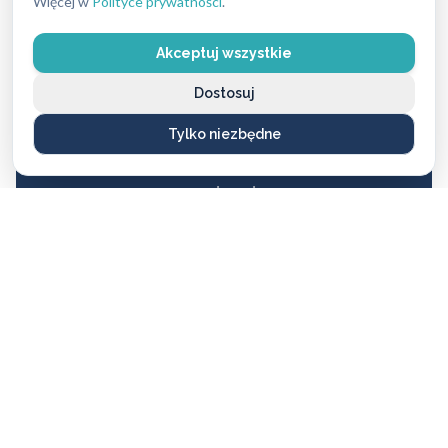
Więcej w
Polityce prywatności
.
Akceptuj wszystkie
Dostosuj
Potrzebujesz pomocy z zamkami?
Tylko niezbędne
Skontaktuj się z naszymi ekspertami – chętnie
doradzimy i pomożemy wybrać najlepsze
rozwiązanie.
ZADZWOŃ: 662 869 662
Spis treści
Typowe problemy z zamkami i drzwiami