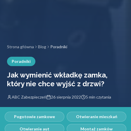
Strona główna
Blog
Poradniki
Poradniki
Jak wymienić wkładkę zamka,
który nie chce wyjść z drzwi?
ABC Zabezpieczeń
26 sierpnia 2022
5 min czytania
Pogotowie zamkowe
Otwieranie mieszkań
Otwieranie aut
Montaż zamków