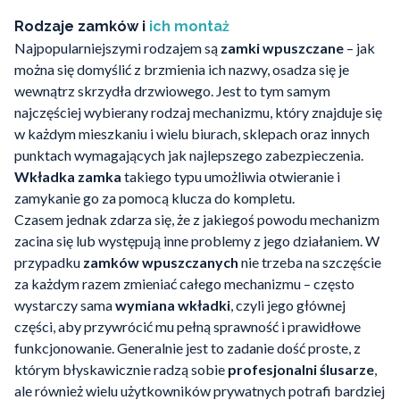
Rodzaje zamków i
ich montaż
Najpopularniejszymi rodzajem są
zamki wpuszczane
– jak
można się domyślić z brzmienia ich nazwy, osadza się je
wewnątrz skrzydła drzwiowego. Jest to tym samym
najczęściej wybierany rodzaj mechanizmu, który znajduje się
w każdym mieszkaniu i wielu biurach, sklepach oraz innych
punktach wymagających jak najlepszego zabezpieczenia.
Wkładka zamka
takiego typu umożliwia otwieranie i
zamykanie go za pomocą klucza do kompletu.
Czasem jednak zdarza się, że z jakiegoś powodu mechanizm
zacina się lub występują inne problemy z jego działaniem. W
przypadku
zamków wpuszczanych
nie trzeba na szczęście
za każdym razem zmieniać całego mechanizmu – często
wystarczy sama
wymiana wkładki
, czyli jego głównej
części, aby przywrócić mu pełną sprawność i prawidłowe
funkcjonowanie. Generalnie jest to zadanie dość proste, z
którym błyskawicznie radzą sobie
profesjonalni ślusarze
,
ale również wielu użytkowników prywatnych potrafi bardziej