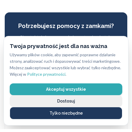
Potrzebujesz pomocy z zamkami?
Skontaktuj się z naszymi ekspertami – chętnie
doradzimy i pomożemy wybrać najlepsze
Twoja prywatność jest dla nas ważna
rozwiązanie.
Używamy plików cookie, aby zapewnić poprawne działanie
strony, analizować ruch i dopasowywać treści marketingowe.
Możesz zaakceptować wszystkie lub wybrać tylko niezbędne.
ZADZWOŃ: 662 869 662
Więcej w
Polityce prywatności
.
Akceptuj wszystkie
Dostosuj
Spis treści
Tylko niezbędne
Rodzaje zamków i ich montaż