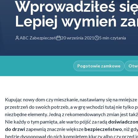
Wprowadziłeś si
Lepiej wymień z
ABC Zabezpieczeń
20 września 2021
5 min czytania
Pogotowie zamkowe
Otwi
Kupując nowy dom czy mieszkanie, nastawiamy się na mniejsze
przestrzeń do swoich potrzeb, a w grę wchodzi tutaj nie tylko 
niezbędne elementy. Jedną z rekomendowanych zmian jest tak
Nie każdy o tym pamięta, ale warto pójść za radą
doświadczon
do drzwi
zapewnią znacznie większe
bezpieczeństwo
, niż g
będzie dysponował do nich kompletem kluczy albo czy przed i