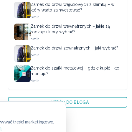
Zamek do drzwi wejściowych z klamką – w
który warto zainwestować?
8 min
Zamek do drzwi wewnętrznych – jakie są
rodzaje i który wybrać?
5 min
Zamek do drzwi zewnętrznych – jaki wybrać?
6 min
Zamek do szafki metalowej – gdzie kupić i kto
montuje?
4 min
← WRÓĆ DO BLOGA
owywać treści marketingowe.
i
.