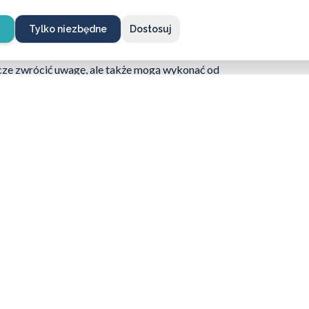
h prywatnych, natomiast w przypadku blokowego
także dają wysoki poziom ochrony, choć nie są tak
e
Tylko niezbędne
Dostosuj
 zabezpieczeń jest tak duży, że na pewno warto
ie
w pracy z
zamkami
.
Profesjonalni ślusarze
zcze zwrócić uwagę, ale także mogą wykonać od
dnym razem zyskuje się pełną i rzetelną obsługę.
ego mieszkania warto wymienić zamki w
Pogotowia ślusarskiego
.
mocy z zamkami?
mi – chętnie doradzimy i pomożemy
ze rozwiązanie.
662 869 662