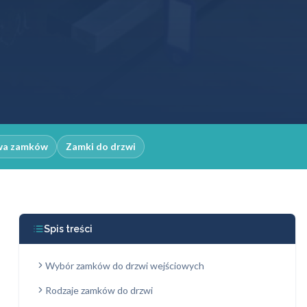
wa zamków
Zamki do drzwi
Spis treści
Wybór zamków do drzwi wejściowych
Rodzaje zamków do drzwi