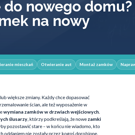
ę do nowego domu?
amek na nowy
eranie mieszkań
Otwieranie aut
Montaż zamków
Napra
 lub większe zmiany. Każdy chce dopasować
przemalowanie ścian, ale też wyposażenie w
że
wymiana zamków w drzwiach wejściowych
.
ych ślusarzy
, którzy podkreślają, że nowe
zamki
dyby pozostawić stare – w końcu nie wiadomo, kto
ch oddaniem nie zostały przez kogoś dorobione.