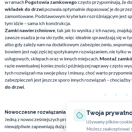
w ramach
Pogotowia zamkowego
często przypominają, że d
wkładek do drzwi
pozwala optymalnie dopasować je do przezn
zamontowane. Podstawowym kryterium rozróżniającym jest 
tym idzie – sama ich konstrukcja.
Zamki nawierzchniowe
, tak jak to wynika z ich nazwy, znajdu
zawsze osadza je na skrzydle, więc idealnie sprawdzają się w ty
albo gdy zależy nam na dodatkowym zabezpieczeniu, wspom
bowiem jest najczęściej spotykanym rozwiązaniem, nie tylko w 
usługowych, sklepach oraz w innych miejscach.
Montaż zamkó
razie ewentualnej konieczności późniejszej naprawy często wy
tych rozwiązań ma swoje plusy i minusy, choć warto przypomni
zabezpieczeń jest jeszcze sporo innych rozwiązań – chociażb
do drzwi
.
Nowoczesne rozwiązania w
dziedzinie zabezpieczeń
Twoja prywatno
Jedną z nowocześniejszych propozycji renomowanych produc
Używamy plików cookie,
niewątpliwie zapewniają dużą wygodę korzystania z nich, a tak
Możesz zaakceptować w