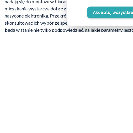
nadają się do montażu w biurach, hotelach czy posiadłościac
mieszkania wystarczą dobre
zamki antywłamaniowe
, które 
Akceptuj wszystki
nasycone elektroniką. Przekrój produktów dostępnych na rynku
skonsultować ich wybór ze specjalistą, który ma
doświadczen
będą w stanie nie tylko podpowiedzieć, na jakie parametry jes
razu fachowy
montaż i wymianę zamków
, dzięki czemu za je
Najważniejsze, by pamiętać, że
po wprowadzeniu się do now
drzwiach
– a resztę można już wykonać z pomocą specjalisty z
+48 784-799-797
Potrzebujesz po
Skontaktuj się z naszymi eksperta
wybrać najleps
ZADZWOŃ: 