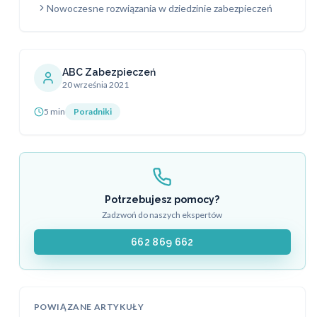
Nowoczesne rozwiązania w dziedzinie zabezpieczeń
ABC Zabezpieczeń
20 września 2021
5 min
Poradniki
Potrzebujesz pomocy?
Zadzwoń do naszych ekspertów
662 869 662
POWIĄZANE ARTYKUŁY