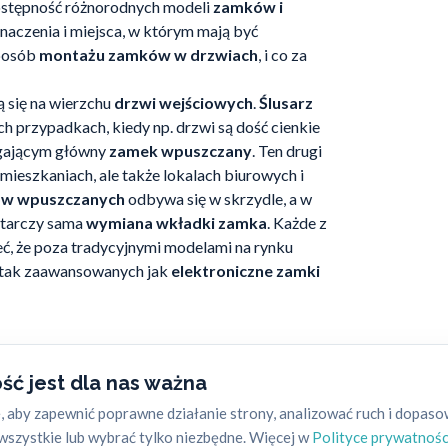
ostępność różnorodnych modeli
zamków i
aczenia i miejsca, w którym mają być
sposób
montażu zamków w drzwiach
, i co za
ją się na wierzchu
drzwi wejściowych
.
Ślusarz
ch przypadkach, kiedy np. drzwi są dość cienkie
agającym główny
zamek wpuszczany
. Ten drugi
mieszkaniach, ale także lokalach biurowych i
w wpuszczanych
odbywa się w skrzydle, a w
starczy sama
wymiana wkładki zamka
. Każde z
eć, że poza tradycyjnymi modelami na rynku
y tak zaawansowanych jak
elektroniczne zamki
ść jest dla nas ważna
entów są
zamki elektroniczne
, które
 aby zapewnić poprawne działanie strony, analizować ruch i dopas
że najważniejsze
bezpieczeństwo
. Idealnie
szystkie lub wybrać tylko niezbędne. Więcej w
Polityce prywatnośc