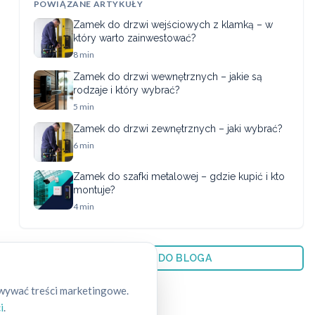
POWIĄZANE ARTYKUŁY
Zamek do drzwi wejściowych z klamką – w
który warto zainwestować?
8 min
Zamek do drzwi wewnętrznych – jakie są
rodzaje i który wybrać?
5 min
Zamek do drzwi zewnętrznych – jaki wybrać?
6 min
Zamek do szafki metalowej – gdzie kupić i kto
montuje?
4 min
← WRÓĆ DO BLOGA
owywać treści marketingowe.
i
.