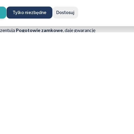
zadbania o ich właściwy
montaż
. To ważne,
rzwiach antywłamaniowych
sprawi, że
zamek
e
Tylko niezbędne
Dostosuj
wę oraz funkcję
drzwi i zamków
omplikowaną sprawę niż w przypadku prostszych
ezentują
Pogotowie zamkowe
, daje gwarancję
sie podstawowej obsługi, jak i w szczególnie
kładki
lub
montaż zamków w drzwiach
ygodniu
– zadzwoń na numer infolinii dostępnej
mocy z zamkami?
mi – chętnie doradzimy i pomożemy
ze rozwiązanie.
662 869 662