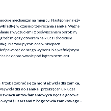
mocuje mechanizm na miejscu. Następnie należy
wkładkę
w czasie przekręcania
zamka
. Ważne
ziałanie z wyczuciem i z poświęceniem odrobiny
egłość między otworem na klucz i środkiem
dkę
. Na zakupy robione w sklepach
mieć pewność dobrego wyboru. Najważniejszym
 idealne dopasowanie pod kątem rozmiaru.
trzeba zabrać się za
montaż wkładki zamka
,
owej
wkładki do zamka
i przekręceniu klucza
drzwiach antywłamaniowych
będzie gotowa!
achowymi
ślusarzami z Pogotowia zamkowego
–