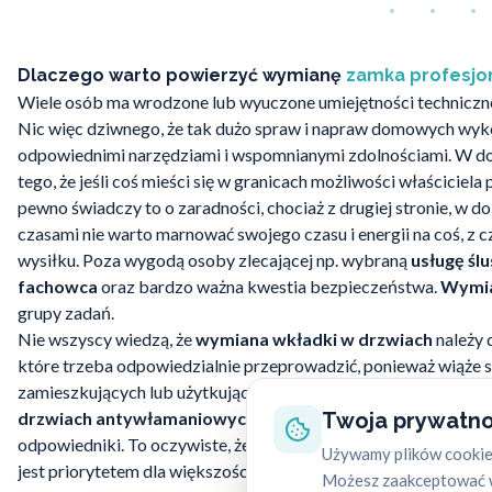
Dlaczego warto powierzyć wymianę
zamka profesjon
Wiele osób ma wrodzone lub wyuczone umiejętności techniczne,
Nic więc dziwnego, że tak dużo spraw i napraw domowych wyk
odpowiednimi narzędziami i wspomnianymi zdolnościami. W do
tego, że jeśli coś mieści się w granicach możliwości właściciela 
pewno świadczy to o zaradności, chociaż z drugiej stronie, w d
czasami nie warto marnować swojego czasu i energii na coś, z 
wysiłku. Poza wygodą osoby zlecającej np. wybraną
usługę śl
fachowca
oraz bardzo ważna kwestia bezpieczeństwa.
Wymia
grupy zadań.
Nie wszyscy wiedzą, że
wymiana wkładki w drzwiach
należy 
które trzeba odpowiedzialnie przeprowadzić, ponieważ wiąże 
zamieszkujących lub użytkujących określone miejsce. Jest to s
drzwiach antywłamaniowych
, które są bardziej zaawansowan
Twoja prywatno
odpowiedniki. To oczywiste, że ochrona osób, jak i posiadanych
Używamy plików cookie,
jest priorytetem dla większości z nas. Tym samym coraz częś
Możesz zaakceptować w