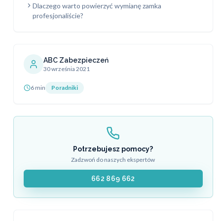
Dlaczego warto powierzyć wymianę zamka
profesjonaliście?
ABC Zabezpieczeń
30 września 2021
6 min
Poradniki
Potrzebujesz pomocy?
Zadzwoń do naszych ekspertów
662 869 662