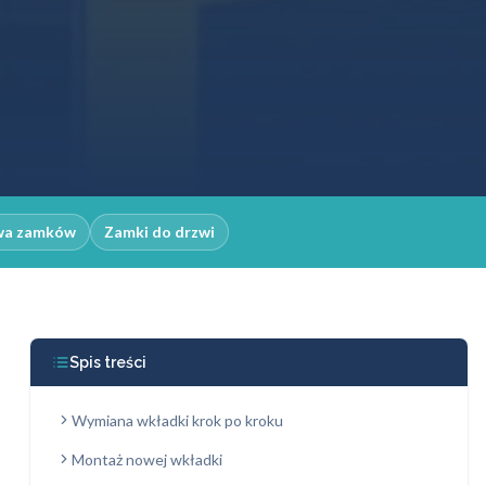
wa zamków
Zamki do drzwi
Spis treści
Wymiana wkładki krok po kroku
Montaż nowej wkładki