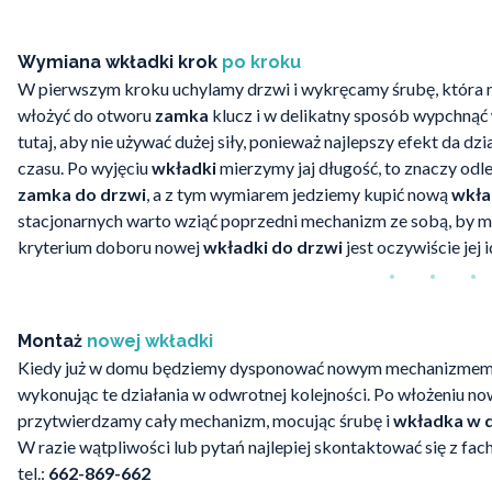
Wymiana wkładki krok
po kroku
W pierwszym kroku uchylamy drzwi i wykręcamy śrubę, która 
włożyć do otworu
zamka
klucz i w delikatny sposób wypchnąć
tutaj, aby nie używać dużej siły, ponieważ najlepszy efekt da d
czasu. Po wyjęciu
wkładki
mierzymy jaj długość, to znaczy odl
zamka do drzwi
, a z tym wymiarem jedziemy kupić nową
wkła
stacjonarnych warto wziąć poprzedni mechanizm ze sobą, by 
kryterium doboru nowej
wkładki do drzwi
jest oczywiście jej
Montaż
nowej wkładki
Kiedy już w domu będziemy dysponować nowym mechanizmem, 
wykonując te działania w odwrotnej kolejności. Po włożeniu n
przytwierdzamy cały mechanizm, mocując śrubę i
wkładka w 
W razie wątpliwości lub pytań najlepiej skontaktować się z f
tel.:
662-869-662