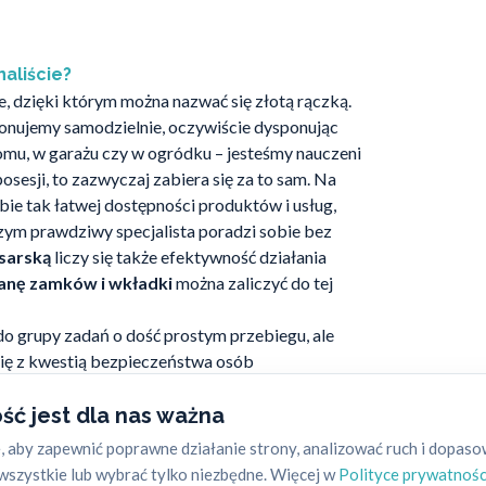
aliście?
 dzięki którym można nazwać się złotą rączką.
onujemy samodzielnie, oczywiście dysponując
mu, w garażu czy w ogródku – jesteśmy nauczeni
posesji, to zazwyczaj zabiera się za to sam. Na
obie tak łatwej dostępności produktów i usług,
czym prawdziwy specjalista poradzi sobie bez
usarską
liczy się także efektywność działania
nę zamków i wkładki
można zaliczyć do tej
do grupy zadań o dość prostym przebiegu, ale
się z kwestią bezpieczeństwa osób
zczególnie ważne, gdy chodzi o
zamki i wkładki w
e konstrukcyjnie niż ich tradycyjne
ść jest dla nas ważna
 w mieszkaniu, biurze czy innym lokalu rzeczy
 aby zapewnić poprawne działanie strony, analizować ruch i dopas
ciej konsumenci w odpowiedzialny sposób
szystkie lub wybrać tylko niezbędne. Więcej w
Polityce prywatnośc