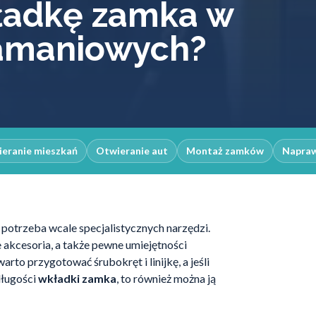
ładkę zamka w
amaniowych?
eranie mieszkań
Otwieranie aut
Montaż zamków
Napra
ie potrzeba wcale specjalistycznych narzędzi.
akcesoria, a także pewne umiejętności
to przygotować śrubokręt i linijkę, a jeśli
długości
wkładki zamka
, to również można ją