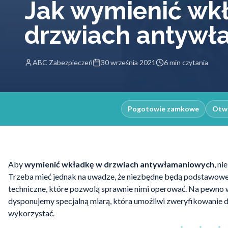
Jak wymienić wk
drzwiach antywł
ABC Zabezpieczeń
30 września 2021
6 min czytania
Pogotowie zamkowe
Otwi
Aby
wymienić wkładkę w drzwiach antywłamaniowych
, n
Trzeba mieć jednak na uwadze, że niezbędne będą podstawowe 
techniczne, które pozwolą sprawnie nimi operować. Na pewno war
dysponujemy specjalną miarą, która umożliwi zweryfikowanie 
wykorzystać.