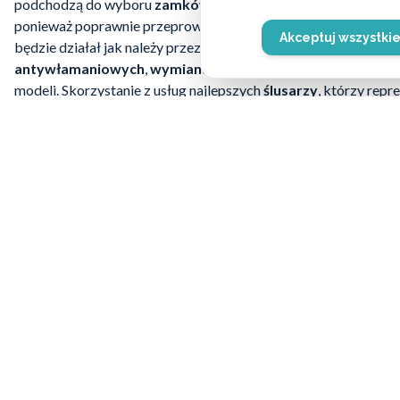
podchodzą do wyboru
zamków i wkładek do drzwi
, a także 
ponieważ poprawnie przeprowadzona
wymiana wkładki w d
Akceptuj wszystki
będzie działał jak należy przez długi czas. Ze względu na budo
antywłamaniowych
,
wymiana
ich stanowi nieco bardziej sk
modeli. Skorzystanie z usług najlepszych
ślusarzy
, którzy repr
skuteczności i sprawności działania. Fachowcy pomogą w zakre
skomplikowanych przypadkach. Jeśli chcesz zlecić
wymianę w
antywłamaniowych
, czy też inną
usługę ślusarską 7 dni w t
cały tydzień:
662-869-662
Potrzebujesz po
Skontaktuj się z naszymi eksperta
wybrać najleps
ZADZWOŃ: 