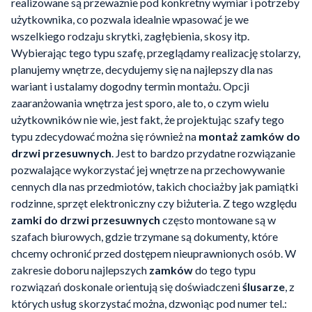
realizowane są przeważnie pod konkretny wymiar i potrzeby
użytkownika, co pozwala idealnie wpasować je we
wszelkiego rodzaju skrytki, zagłębienia, skosy itp.
Wybierając tego typu szafę, przeglądamy realizację stolarzy,
planujemy wnętrze, decydujemy się na najlepszy dla nas
wariant i ustalamy dogodny termin montażu. Opcji
zaaranżowania wnętrza jest sporo, ale to, o czym wielu
użytkowników nie wie, jest fakt, że projektując szafy tego
typu zdecydować można się również na
montaż zamków do
drzwi przesuwnych
. Jest to bardzo przydatne rozwiązanie
pozwalające wykorzystać jej wnętrze na przechowywanie
cennych dla nas przedmiotów, takich chociażby jak pamiątki
rodzinne, sprzęt elektroniczny czy biżuteria. Z tego względu
zamki do drzwi przesuwnych
często montowane są w
szafach biurowych, gdzie trzymane są dokumenty, które
chcemy ochronić przed dostępem nieuprawnionych osób. W
zakresie doboru najlepszych
zamków
do tego typu
rozwiązań doskonale orientują się doświadczeni
ślusarze
, z
których usług skorzystać można, dzwoniąc pod numer tel.: