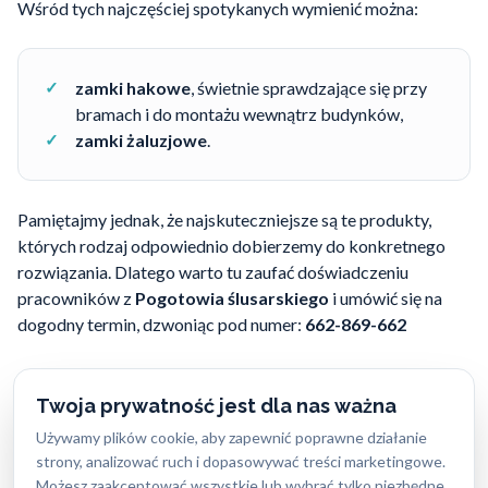
Wśród tych najczęściej spotykanych wymienić można:
zamki hakowe
, świetnie sprawdzające się przy
bramach i do montażu wewnątrz budynków,
zamki żaluzjowe
.
Pamiętajmy jednak, że najskuteczniejsze są te produkty,
których rodzaj odpowiednio dobierzemy do konkretnego
rozwiązania. Dlatego warto tu zaufać doświadczeniu
pracowników z
Pogotowia ślusarskiego
i umówić się na
dogodny termin, dzwoniąc pod numer:
662-869-662
Twoja prywatność jest dla nas ważna
Używamy plików cookie, aby zapewnić poprawne działanie
Potrzebujesz pomocy z zamkami?
strony, analizować ruch i dopasowywać treści marketingowe.
Możesz zaakceptować wszystkie lub wybrać tylko niezbędne.