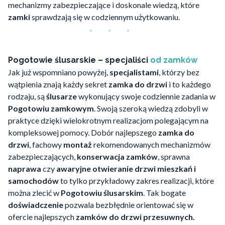
mechanizmy zabezpieczające i doskonale wiedzą, które
zamki
sprawdzają się w codziennym użytkowaniu.
Pogotowie ślusarskie – specjaliści
od zamków
Jak już wspomniano powyżej,
specjalistami
, którzy bez
wątpienia znają każdy sekret
zamka do drzwi
i to każdego
rodzaju, są
ślusarze
wykonujący swoje codziennie zadania w
Pogotowiu zamkowym
. Swoją szeroką wiedzą zdobyli w
praktyce dzięki wielokrotnym realizacjom polegającym na
kompleksowej pomocy. Dobór najlepszego
zamka do
drzwi
, fachowy
montaż
rekomendowanych mechanizmów
zabezpieczających,
konserwacja zamków
, sprawna
naprawa
czy
awaryjne otwieranie drzwi mieszkań i
samochodów
to tylko przykładowy zakres realizacji, które
można zlecić w
Pogotowiu ślusarskim
. Tak bogate
doświadczenie
pozwala bezbłędnie orientować się w
ofercie najlepszych
zamków do drzwi przesuwnych.