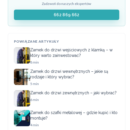
Zadzwoń do naszych ekspertów
662 869 662
POWIĄZANE ARTYKUŁY
Zamek do drzwi wejściowych z klamką – w
który warto zainwestować?
8 min
Zamek do drzwi wewnętrznych – jakie są
rodzaje i który wybrać?
5 min
Zamek do drzwi zewnętrznych – jaki wybrać?
6 min
Zamek do szafki metalowej – gdzie kupić i kto
montuje?
4 min