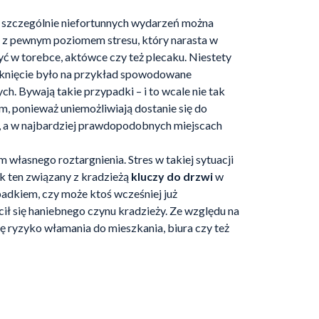
 szczególnie niefortunnych wydarzeń można
e z pewnym poziomem stresu, który narasta w
yć w torebce, aktówce czy też plecaku. Niestety
zniknięcie było na przykład spowodowane
. Bywają takie przypadki – i to wcale nie tak
, ponieważ uniemożliwiają dostanie się do
y, a w najbardziej prawdopodobnych miejscach
 własnego roztargnienia. Stres w takiej sytuacji
jak ten związany z kradzieżą
kluczy do drzwi
w
padkiem, czy może ktoś wcześniej już
ł się haniebnego czynu kradzieży. Ze względu na
ę ryzyko włamania do mieszkania, biura czy też