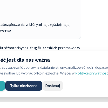
abezpieczenia, z którymi najczęściej mają
kowego
niu różnorodnych
usług ślusarskich
przemawia w
i wszystkich pracowników. To właśnie
rze
rekomendują
wymianę wkładki w drzwiach
ść jest dla nas ważna
jskuteczniejszych sposobów, aby całkiem niedużym
 aby zapewnić poprawne działanie strony, analizować ruch i dopas
ój we własnym domu. Zlecenia realizacji tego
szystkie lub wybrać tylko niezbędne. Więcej w
Polityce prywatnośc
onu do
Pogotowia ślusarskiego
to:
662-869-
e
Tylko niezbędne
Dostosuj