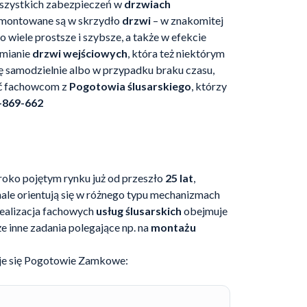
 wszystkich zabezpieczeń w
drzwiach
wmontowane są w skrzydło
drzwi
– w znakomitej
e o wiele prostsze i szybsze, a także w efekcie
zmianie
drzwi wejściowych
, która też niektórym
ę samodzielnie albo w przypadku braku czasu,
cić fachowcom z
Pogotowia ślusarskiego
, którzy
-869-662
eroko pojętym rynku już od przeszło
25 lat
,
nale orientują się w różnego typu mechanizmach
 Realizacja fachowych
usług ślusarskich
obejmuje
kże inne zadania polegające np. na
montażu
e się
Pogotowie Zamkowe
: