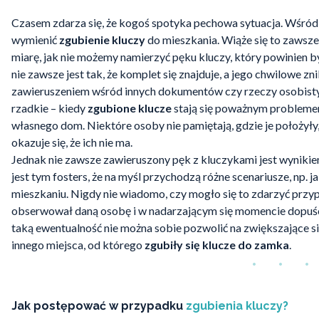
Czasem zdarza się, że kogoś spotyka pechowa sytuacja. Wśród
wymienić
zgubienie kluczy
do mieszkania. Wiąże się to zawsz
miarę, jak nie możemy namierzyć pęku kluczy, który powinien b
nie zawsze jest tak, że komplet się znajduje, a jego chwilowe 
zawieruszeniem wśród innych dokumentów czy rzeczy osobistych
rzadkie – kiedy
zgubione klucze
stają się poważnym problemem
własnego dom. Niektóre osoby nie pamiętają, gdzie je położył
okazuje się, że ich nie ma.
Jednak nie zawsze zawieruszony pęk z kluczykami jest wynikiem
jest tym fosters, że na myśl przychodzą różne scenariusze, np. 
mieszkaniu. Nigdy nie wiadomo, czy mogło się to zdarzyć przy
obserwował daną osobę i w nadarzającym się momencie dopuści
taką ewentualność nie można sobie pozwolić na zwiększające si
innego miejsca, od którego
zgubiły się klucze do zamka
.
Jak postępować w przypadku
zgubienia kluczy?