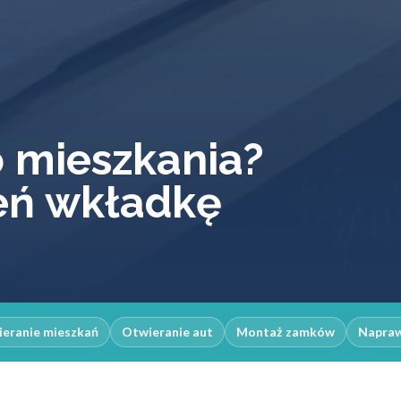
o mieszkania?
eń wkładkę
eranie mieszkań
Otwieranie aut
Montaż zamków
Napra