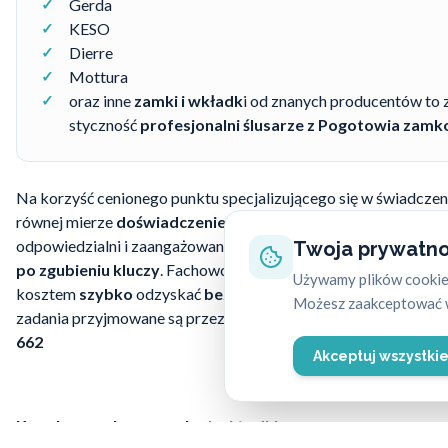
Gerda
KESO
Dierre
Mottura
oraz inne
zamki i wkładk
i od znanych producentów to z
styczność
profesjonalni ślusarze z Pogotowia zam
Na korzyść cenionego punktu specjalizującego się w świadcze
równej mierze
doświadczenie
, jak i wysoki poziom fachowośc
odpowiedzialni i zaangażowani w pomoc swoim klientom
ślusa
Twoja prywatno
po zgubieniu kluczy
. Fachowcy wiedzą, że jest to jeden z na
Używamy plików cookie,
kosztem
szybko
odzyskać
bezpieczeństwo
oraz większy spok
Możesz zaakceptować w
zadania przyjmowane są przez
7 dni w tygodniu
– numer telef
662
Akceptuj wszystki
Koszty wymiany zamka
i wkładki