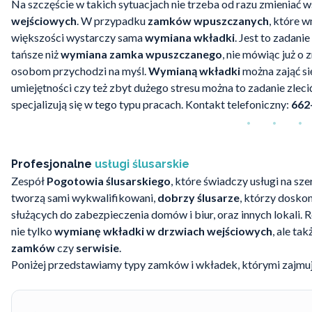
Na szczęście w takich sytuacjach nie trzeba od razu zmieniać
wejściowych
. W przypadku
zamków wpuszczanych
, które 
większości wystarczy sama
wymiana wkładki
. Jest to zadani
tańsze niż
wymiana zamka wpuszczanego
, nie mówiąc już o 
osobom przychodzi na myśl.
Wymianą wkładki
można zająć si
umiejętności czy też zbyt dużego stresu można to zadanie zle
specjalizują się w tego typu pracach. Kontakt telefoniczny:
662
Profesjonalne
usługi ślusarskie
Zespół
Pogotowia ślusarskiego
, które świadczy usługi na sz
tworzą sami wykwalifikowani,
dobrzy ślusarze
, którzy dosko
służących do zabezpieczenia domów i biur, oraz innych lokali.
nie tylko
wymianę wkładki w drzwiach wejściowych
, ale ta
zamków
czy
serwisie
.
Poniżej przedstawiamy typy zamków i wkładek, którymi zajmuj