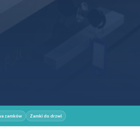
wa zamków
Zamki do drzwi