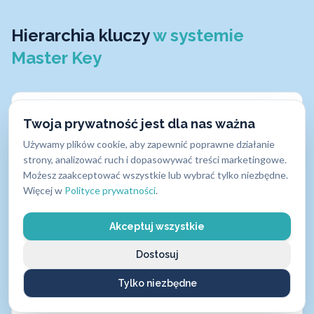
Hierarchia kluczy
w systemie
Master Key
Twoja prywatność jest dla nas ważna
Używamy plików cookie, aby zapewnić poprawne działanie
Klucz indywidualny
strony, analizować ruch i dopasowywać treści marketingowe.
Możesz zaakceptować wszystkie lub wybrać tylko niezbędne.
Otwiera jedne, indywidualnie przypisane mu drzwi.
Więcej w
Polityce prywatności
.
Taki klucz posiada każdy lokator lub pracownik.
Akceptuj wszystkie
Dostosuj
Tylko niezbędne
Klucz grupowy