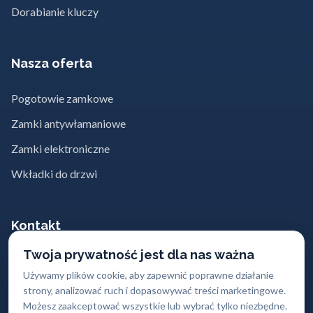
Dorabianie kluczy
Nasza oferta
Pogotowie zamkowe
Zamki antywłamaniowe
Zamki elektroniczne
Wkładki do drzwi
Kontakt
Twoja prywatność jest dla nas ważna
662 869 662
Używamy plików cookie, aby zapewnić poprawne działanie
strony, analizować ruch i dopasowywać treści marketingowe.
kontakt@abc-zabezpieczen.pl
Możesz zaakceptować wszystkie lub wybrać tylko niezbędne.