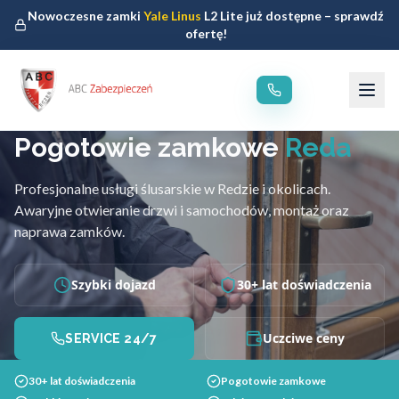
Nowoczesne zamki
Yale Linus
L2 Lite już dostępne – sprawdź
ofertę!
Pogotowie zamkowe
Reda
Profesjonalne usługi ślusarskie w Redzie i okolicach.
Awaryjne otwieranie drzwi i samochodów, montaż oraz
naprawa zamków.
Szybki dojazd
30+ lat doświadczenia
Uczciwe ceny
SERVICE 24/7
30+ lat doświadczenia
Pogotowie zamkowe