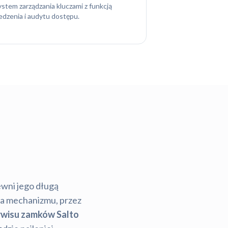
ystem zarządzania kluczami z funkcją
ledzenia i audytu dostępu.
wni jego długą
ia mechanizmu, przez
rwisu zamków Salto