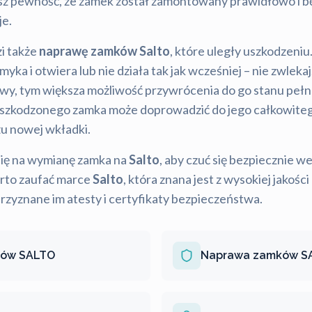
asz pewność, że zamek został zamontowany prawidłowo i bę
je.
i także
naprawę zamków Salto
, które uległy uszkodzeniu.
myka i otwiera lub nie działa tak jak wcześniej – nie zwlekaj
y, tym większa możliwość przywrócenia do go stanu pełn
szkodzonego zamka może doprowadzić do jego całkowiteg
u nowej wkładki.
ię na wymianę zamka na
Salto
, aby czuć się bezpiecznie 
arto zaufać marce
Salto
, która znana jest z wysokiej jakoś
rzyznane im atesty i certyfikaty bezpieczeństwa.
ków SALTO
Naprawa zamków S