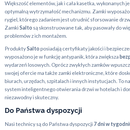
Większość elementów, jak i cała kasetka, wykonanych jes
optymalną wytrzymałość mechanizmu. Zamki wyposażo
rygiel, którego zadaniem jest utrudnić sforsowanie drz
Zamki
Salto
są skonstruowane tak, aby pasowały do więk
problemów z ich montażem.
Produkty
Salto
posiadają certyfikaty jakości i bezpie
wyposażono je w funkcję antypanik, która zwiększa
bez
wydarzeń losowych. Oprócz zwykłych zamków wpuszc
swojej ofercie ma także zamki elektroniczne, które dosk
biurach, urzędach, szpitalach i innych instytucjach. To 
system inteligentnego otwierania drzwi w hotelach i 
niezawodny i skuteczny.
Do Państwa dyspozycji
Nasi technicy są do Państwa dyspozycji
7 dni w tygodni