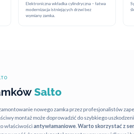
Elektroniczna wkładka cylindryczna – łatwa
S
modernizacja istniejących drzwi bez
ś
wymiany zamka.
LTO
zamków
Salto
 zamontowanie nowego zamka przez profesjonalistów zape
aściwy montaż może doprowadzić do szybkiego uszkodzen
ego właściwości
antywłamaniowe
.
Warto skorzystać z se