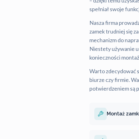
– dzięki temu uzysk
spełniał swoje funkc
Nasza firma prowadz
zamek trudniej się za
mechanizm do napraw
Niestety używanie u
konieczności montaż
Warto zdecydować s
biurze czy firmie. W
potwierdzeniem są p
Montaż zam