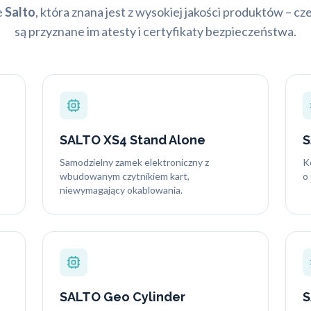
e
Salto
, która znana jest z wysokiej jakości produktów – 
są przyznane im atesty i certyfikaty bezpieczeństwa.
SALTO XS4 Stand Alone
S
Samodzielny zamek elektroniczny z
K
wbudowanym czytnikiem kart,
o
niewymagający okablowania.
SALTO Geo Cylinder
S