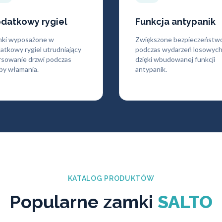
datkowy rygiel
Funkcja antypanik
ki wyposażone w
Zwiększone bezpieczeństw
atkowy rygiel utrudniający
podczas wydarzeń losowyc
rsowanie drzwi podczas
dzięki wbudowanej funkcji
by włamania.
antypanik.
KATALOG PRODUKTÓW
Popularne zamki
SALTO