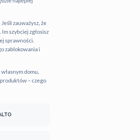
dzie najlepiej
 Jeśli zauważysz, że
. Im szybciej zgłosisz
ej sprawności.
o zablokowania i
we własnym domu,
ci produktów – czego
ALTO