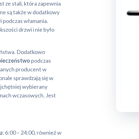
t ze stali, która zapewnia
ne są także w dodatkowy
wi podczas włamania.
szości drzwi i nie było
czeństwa. Dodatkowo
pieczeństwo
podczas
zanych producent w
onale sprawdzają się w
najchętniej wybierany
domach wczasowych. Jest
u
: 6:00 – 24:00, również w