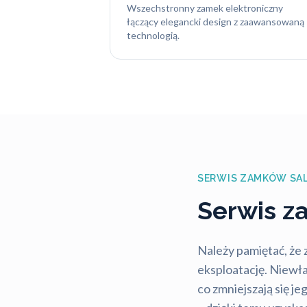
Wszechstronny zamek elektroniczny
łączący elegancki design z zaawansowaną
technologią.
SERWIS ZAMKÓW SA
Serwis 
Należy pamiętać, że
eksploatację. Niewł
co zmniejszają się j