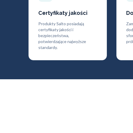
Certyfikaty jakości
Do
Produkty Salto posiadają
Zam
certyfikaty jakości i
dod
bezpieczeństwa,
sfo
potwierdzające najwyższe
pró
standardy.