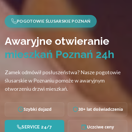
POGOTOWIE ŚLUSARSKIE POZNAŃ
Awaryjne otwieranie
mieszkań Poznań 24h
Zamek odmówił posłuszeństwa? Nasze pogotowie
ślusarskie w Poznaniu pomoże w awaryjnym
otworzeniu drzwi mieszkań.
Szybki dojazd
30+ lat doświadczenia
Uczciwe ceny
SERVICE 24/7