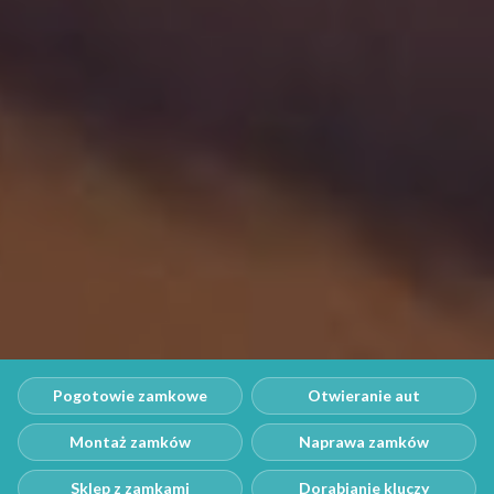
Pogotowie zamkowe
Otwieranie aut
Montaż zamków
Naprawa zamków
Sklep z zamkami
Dorabianie kluczy