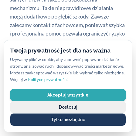
mechanizmu. Takie nieprawidłowe działania
mogą dodatkowo pogłębić szkody. Zawsze
zalecamy kontakt z fachowcem, ponieważ szybka
i profesjonalna pomoc pozwala ograniczyć ryzyko
dalszych szkód.
Twoja prywatność jest dla nas ważna
Używamy plików cookie, aby zapewnić poprawne działanie
Dlaczego warto wybrać
ABC
strony, analizować ruch i dopasowywać treści marketingowe.
Możesz zaakceptować wszystkie lub wybrać tylko niezbędne.
Zabezpieczeń
do awaryjnego
Więcej w
Polityce prywatności
.
otwierania mieszkań w Poznaniu?
Akceptuj wszystkie
Nasze wieloletnie doświadczenie i
Dostosuj
zaangażowanie w świadczenie usług najwyższej
Tylko niezbędne
jakości sprawiają, że jesteśmy zaufanym
partnerem w kryzysowych sytuacjach. W