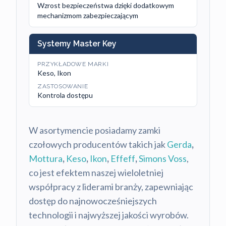
Wzrost bezpieczeństwa dzięki dodatkowym
mechanizmom zabezpieczającym
Systemy Master Key
PRZYKŁADOWE MARKI
Keso, Ikon
ZASTOSOWANIE
Kontrola dostępu
W asortymencie posiadamy zamki
czołowych producentów takich jak
Gerda
,
Mottura
,
Keso
,
Ikon
,
Effeff
,
Simons Voss
,
co jest efektem naszej wieloletniej
współpracy z liderami branży, zapewniając
dostęp do najnowocześniejszych
technologii i najwyższej jakości wyrobów.