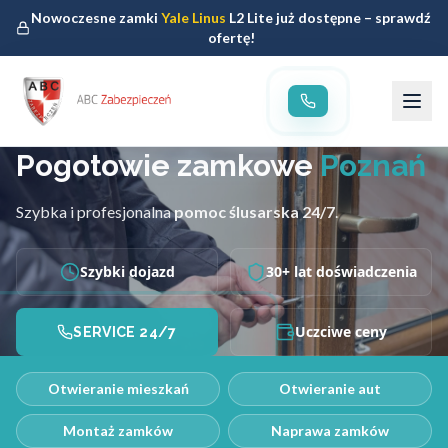
Nowoczesne zamki
Yale Linus
L2 Lite już dostępne – sprawdź
ofertę!
Pogotowie zamkowe
Poznań
Szybka i profesjonalna
pomoc ślusarska 24/7
.
Szybki dojazd
30+ lat doświadczenia
Uczciwe ceny
SERVICE 24/7
Otwieranie mieszkań
Otwieranie aut
Montaż zamków
Naprawa zamków