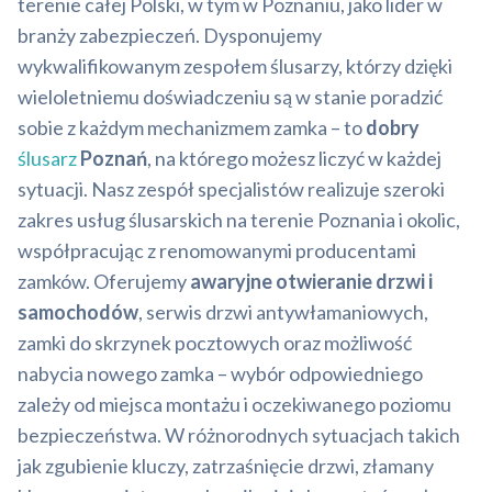
terenie całej Polski, w tym w Poznaniu, jako lider w
branży zabezpieczeń. Dysponujemy
wykwalifikowanym zespołem ślusarzy, którzy dzięki
wieloletniemu doświadczeniu są w stanie poradzić
sobie z każdym mechanizmem zamka – to
dobry
ślusarz
Poznań
, na którego możesz liczyć w każdej
sytuacji. Nasz zespół specjalistów realizuje szeroki
zakres usług ślusarskich na terenie Poznania i okolic,
współpracując z renomowanymi producentami
zamków. Oferujemy
awaryjne otwieranie drzwi i
samochodów
, serwis drzwi antywłamaniowych,
zamki do skrzynek pocztowych oraz możliwość
nabycia nowego zamka – wybór odpowiedniego
zależy od miejsca montażu i oczekiwanego poziomu
bezpieczeństwa. W różnorodnych sytuacjach takich
jak zgubienie kluczy, zatrzaśnięcie drzwi, złamany