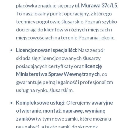
placówka znajduje się przy
ul. Murawa 37c/L5
.
To nasz lokalny punkt operacyjny, z którego
technicy pogotowie ślusarskie Poznań szybko
docierają do klientów w różnych miejscach i
miejscowościach na terenie Poznania i okolic.
Licencjonowani specjaliści:
Nasz zespół
składa się z licencjonowanych ślusarzy
posiadających certyfikaty oraz
licencję
Ministerstwa Spraw Wewnętrznych
, co
gwarantuje pełną legalność i profesjonalizm
usług na rynku ślusarskim.
Kompleksowe usługi:
Oferujemy
awaryjne
otwieranie, montaż, naprawę, wymianę
zamków
(w tym nowe zamki, które można u
nas nabyć), a także zamki do skrzynek