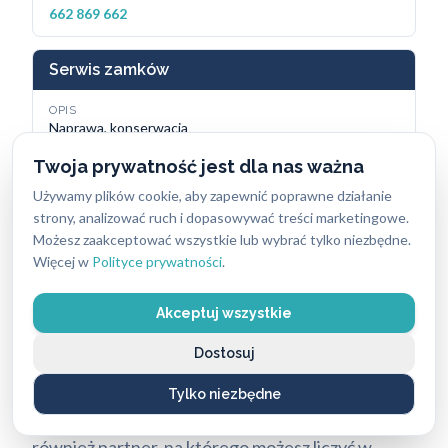
662 869 662
Serwis zamków
OPIS
Naprawa, konserwacja
KONTAKT
Twoja prywatność jest dla nas ważna
662 869 662
Używamy plików cookie, aby zapewnić poprawne działanie
strony, analizować ruch i dopasowywać treści marketingowe.
Doradztwo
Możesz zaakceptować wszystkie lub wybrać tylko niezbędne.
Więcej w
Polityce prywatności
.
OPIS
Systemy zabezpieczeń
KONTAKT
Akceptuj wszystkie
662 869 662
Dostosuj
Pamiętaj, że nasze
pogotowie zamkowe
Poznań
Tylko niezbędne
to nie tylko szybka reakcja na nagłe zdarzenia. To
również partner, na którego możesz liczyć w