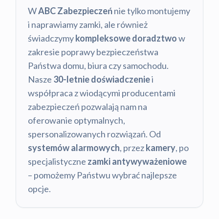
W
ABC Zabezpieczeń
nie tylko montujemy
i naprawiamy zamki, ale również
świadczymy
kompleksowe doradztwo
w
zakresie poprawy bezpieczeństwa
Państwa domu, biura czy samochodu.
Nasze
30-letnie doświadczenie
i
współpraca z wiodącymi producentami
zabezpieczeń pozwalają nam na
oferowanie optymalnych,
spersonalizowanych rozwiązań. Od
systemów alarmowych
, przez
kamery
, po
specjalistyczne
zamki antywyważeniowe
– pomożemy Państwu wybrać najlepsze
opcje.