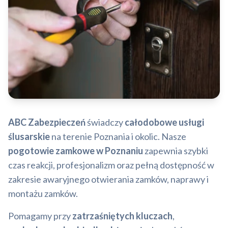
ABC Zabezpieczeń
świadczy
całodobowe usługi
ślusarskie
na terenie Poznania i okolic. Nasze
pogotowie zamkowe w Poznaniu
zapewnia szybki
czas reakcji, profesjonalizm oraz pełną dostępność w
zakresie awaryjnego otwierania zamków, naprawy i
montażu zamków.
Pomagamy przy
zatrzaśniętych kluczach
,