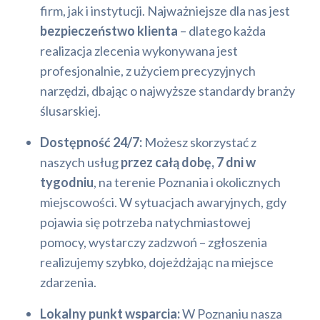
firm, jak i instytucji. Najważniejsze dla nas jest
bezpieczeństwo klienta
– dlatego każda
realizacja zlecenia wykonywana jest
profesjonalnie, z użyciem precyzyjnych
narzędzi, dbając o najwyższe standardy branży
ślusarskiej.
Dostępność 24/7:
Możesz skorzystać z
naszych usług
przez całą dobę, 7 dni w
tygodniu
, na terenie Poznania i okolicznych
miejscowości. W sytuacjach awaryjnych, gdy
pojawia się potrzeba natychmiastowej
pomocy, wystarczy zadzwoń – zgłoszenia
realizujemy szybko, dojeżdżając na miejsce
zdarzenia.
Lokalny punkt wsparcia:
W Poznaniu nasza