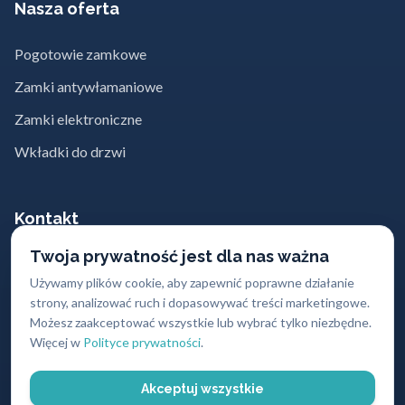
Nasza oferta
Pogotowie zamkowe
Zamki antywłamaniowe
Zamki elektroniczne
Wkładki do drzwi
Kontakt
Twoja prywatność jest dla nas ważna
662 869 662
Używamy plików cookie, aby zapewnić poprawne działanie
strony, analizować ruch i dopasowywać treści marketingowe.
kontakt@abc-zabezpieczen.pl
Możesz zaakceptować wszystkie lub wybrać tylko niezbędne.
Sklepy z zamkami w największych
Więcej w
Polityce prywatności
.
miastach Polski
Akceptuj wszystkie