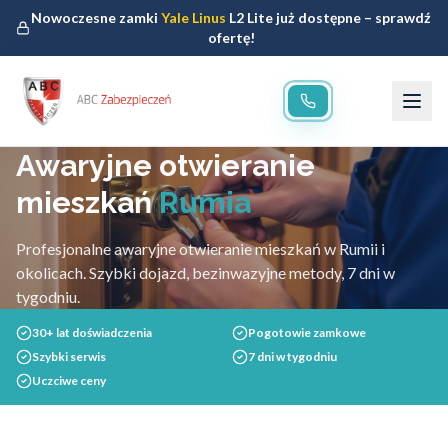
Nowoczesne zamki
Yale Linus
L2 Lite już dostępne – sprawdź
ofertę!
Awaryjne otwieranie
mieszkań
Rumia
Profesjonalne awaryjne otwieranie mieszkań w Rumii i
okolicach. Szybki dojazd, bezinwazyjne metody, 7 dni w
tygodniu.
30+ lat doświadczenia
Pogotowie zamkowe
Szybki serwis
7 dni w tygodniu
Uczciwe ceny