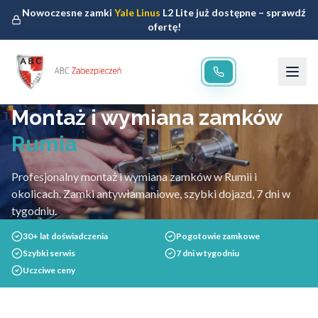
Nowoczesne zamki
Yale Linus
L2 Lite już dostępne – sprawdź
ofertę!
Montaż i wymiana zamków
Rumia
Profesjonalny montaż i wymiana zamków w Rumii i
okolicach. Zamki antywłamaniowe, szybki dojazd, 7 dni w
tygodniu.
30+ lat doświadczenia
Pogotowie zamkowe
Szybki serwis
7 dni w tygodniu
Uczciwe ceny