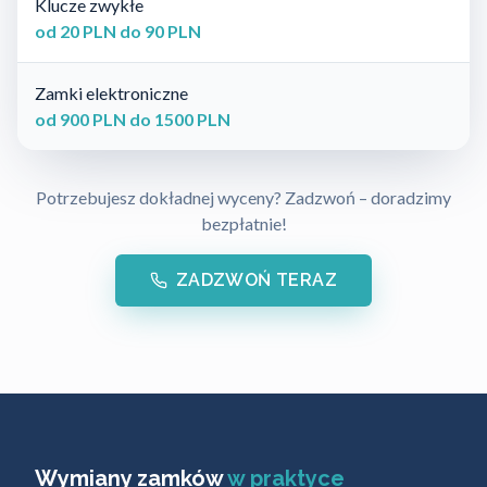
Klucze zwykłe
od 20 PLN do 90 PLN
Zamki elektroniczne
od 900 PLN do 1500 PLN
Potrzebujesz dokładnej wyceny? Zadzwoń – doradzimy
bezpłatnie!
ZADZWOŃ TERAZ
Wymiany zamków
w praktyce