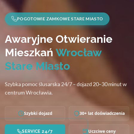
POGOTOWIE ZAMKOWE STARE MIASTO
Awaryjne Otwieranie
Mieszkań
Wrocław
Stare Miasto
Szybka pomoc ślusarska 24/7 – dojazd 20–30 minut w
centrum Wrocławia.
Szybki dojazd
30+ lat doświadczenia
Uczciwe ceny
SERVICE 24/7