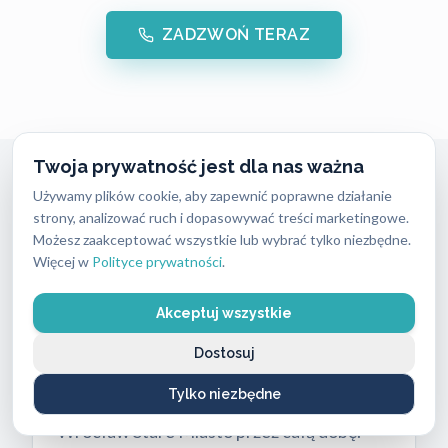
ZADZWOŃ TERAZ
Twoja prywatność jest dla nas ważna
Używamy plików cookie, aby zapewnić poprawne działanie
Awaryjne Otwieranie Mieszkań
strony, analizować ruch i dopasowywać treści marketingowe.
Możesz zaakceptować wszystkie lub wybrać tylko niezbędne.
Wrocław Stare Miasto
Więcej w
Polityce prywatności
.
Zatrzaśnięte drzwi wymagają
natychmiastowej reakcji. Zadzwoń pod
Akceptuj wszystkie
całodobowy numer
662 869 662
— także
Dostosuj
wieczorem, w nocy i w weekendy.
Tylko niezbędne
Realizujemy awaryjne otwieranie mieszkań
Wrocław Stare Miasto przez całą dobę.