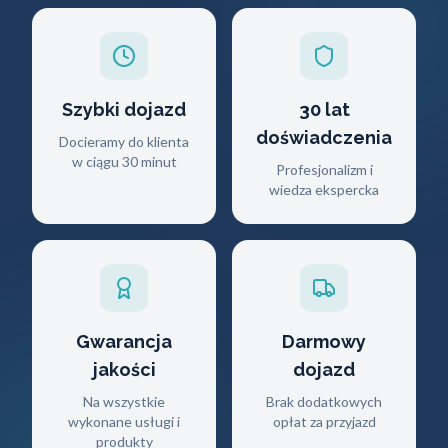
Szybki dojazd
30 lat
doświadczenia
Docieramy do klienta
w ciągu 30 minut
Profesjonalizm i
wiedza ekspercka
Gwarancja
Darmowy
jakości
dojazd
Na wszystkie
Brak dodatkowych
wykonane usługi i
opłat za przyjazd
produkty