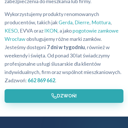
zabezpieczenia do mieszkania lub firmy.
Wykorzystujemy produkty renomowanych
producentów, takich jak
Gerda
,
Dierre
,
Mottura
,
KESO
, EVVA oraz
IKON
, a jako
pogotowie zamkowe
Wrocław
obsługujemy różne marki zamków.
Jesteśmy dostępni
7 dni w tygodniu
, również w
weekendy i święta. Od ponad 30 lat świadczymy
profesjonalne usługi ślusarskie dla klientów
indywidualnych, firm oraz wspólnot mieszkaniowych.
Zadzwoń:
662 869 662
.
DZWOŃ!