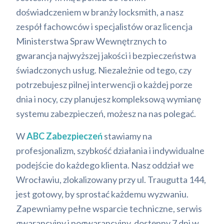
doświadczeniem w branży locksmith, a nasz
zespół fachowców i specjalistów oraz licencja
Ministerstwa Spraw Wewnętrznych to
gwarancja najwyższej jakości i bezpieczeństwa
świadczonych usług. Niezależnie od tego, czy
potrzebujesz pilnej interwencji o każdej porze
dnia i nocy, czy planujesz kompleksową wymianę
systemu zabezpieczeń, możesz na nas polegać.
W
ABC Zabezpieczeń
stawiamy na
profesjonalizm, szybkość działania i indywidualne
podejście do każdego klienta. Nasz oddział we
Wrocławiu, zlokalizowany przy ul. Traugutta 144,
jest gotowy, by sprostać każdemu wyzwaniu.
Zapewniamy pełne wsparcie techniczne, serwis
gwarancyjny i pogwarancyjny, dostępny 7 dni w