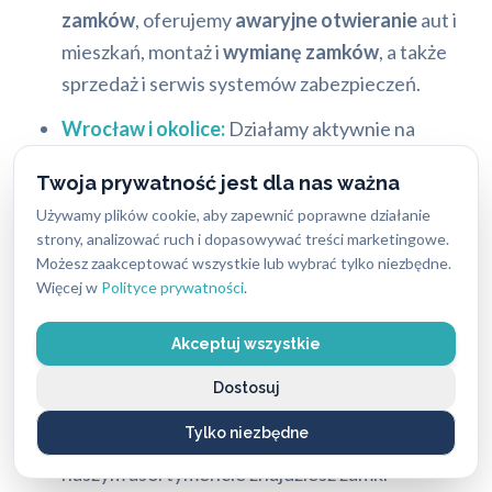
zamków
, oferujemy
awaryjne otwieranie
aut i
mieszkań, montaż i
wymianę zamków
, a także
sprzedaż i serwis systemów zabezpieczeń.
Wrocław i okolice:
Działamy aktywnie na
terenie całego Wrocławia i okolic,
Twoja prywatność jest dla nas ważna
zapewniając szybki dojazd do klienta. Usługi
Używamy plików cookie, aby zapewnić poprawne działanie
wykonujemy sprawnie i profesjonalnie. Nasz
strony, analizować ruch i dopasowywać treści marketingowe.
wrocławski oddział znajduje się przy ul.
Możesz zaakceptować wszystkie lub wybrać tylko niezbędne.
Traugutta 144.
Więcej w
Polityce prywatności
.
Gwarancja i serwis pogwarancyjny:
Na nasze
Akceptuj wszystkie
usługi udzielamy gwarancji. Zapewniamy
Dostosuj
również pełne wsparcie posprzedażowe.
Tylko niezbędne
Szeroki wybór zamków i systemów:
W
naszym asortymencie znajdziesz zamki