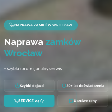
NAPRAWA ZAMKÓW WROCŁAW
Naprawa
zamków
Wrocław
– szybki i profesjonalny serwis
Szybki dojazd
30+ lat doświadczenia
Uczciwe ceny
SERVICE 24/7