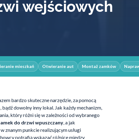
zwi wejściowych
eranie mieszkań
Otwieranie aut
Montaż zamków
Napra
azem bardzo skuteczne narzędzie, za pomocą
 bądź dowolny inny lokal. Jak każdy mechanizm,
ania, który różni się w zależności od wybranego
 zamek do drzwi wpuszczany
, a jak
 w znanym punkcie realizującym usługi
chowcy potrafią wskazać różnice między