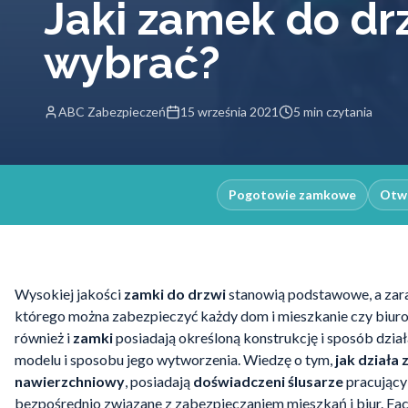
Jaki zamek do dr
wybrać?
ABC Zabezpieczeń
15 września 2021
5 min czytania
Pogotowie zamkowe
Otwi
Wysokiej jakości
zamki do drzwi
stanowią podstawowe, a zar
którego można zabezpieczyć każdy dom i mieszkanie czy biuro,
również i
zamki
posiadają określoną konstrukcję i sposób dział
modelu i sposobu jego wytworzenia. Wiedzę o tym,
jak działa
nawierzchniowy
, posiadają
doświadczeni ślusarze
pracujący
bezpośrednio związane z zabezpieczaniem mieszkań i biur. Fa