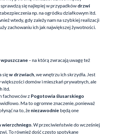
ch sprawdzą się najlepiej w przypadków
drzwi
zabezpieczenia np. na ogródku działkowym itd.
nież wtedy, gdy zależy nam na szybkiej realizacji
służy zachowaniu ich jak największej żywotności.
i wpuszczane
– na którą zwracają uwagę też
a się
w drzwiach
, we wnętrzu ich skrzydła. Jest
w większości domów i mieszkań prywatnych, ale
 itd.
ch fachowców z
Pogotowia ślusarskiego
prawidłowo. Ma to ogromne znaczenie, ponieważ
łynąć na to, że
niezawodnie
będą one
 wierzchniego
. W przeciwieństwie do wcześniej
zwi. To również dość często spotykane