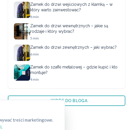
Zamek do drzwi wejściowych z klamką – w
który warto zainwestować?
8 min
Zamek do drzwi wewnętrznych – jakie są
rodzaje i który wybrać?
5 min
Zamek do drzwi zewnętrznych – jaki wybrać?
6 min
Zamek do szafki metalowej – gdzie kupić i kto
montuje?
4 min
← WRÓĆ DO BLOGA
owywać treści marketingowe.
i
.