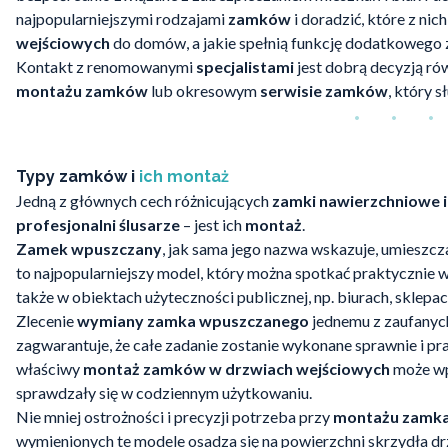
najpopularniejszymi rodzajami
zamków
i doradzić, które z ni
wejściowych
do domów, a jakie spełnią funkcję dodatkowego 
Kontakt z renomowanymi
specjalistami
jest dobrą decyzją rów
montażu zamków
lub okresowym
serwisie zamków
, który 
Typy zamków i
ich montaż
Jedną z głównych cech różnicujących
zamki nawierzchniowe
profesjonalni ślusarze
– jest ich
montaż
.
Zamek wpuszczany
, jak sama jego nazwa wskazuje, umieszcz
to najpopularniejszy model, który można spotkać praktycznie 
także w obiektach użyteczności publicznej, np. biurach, sklepach
Zlecenie
wymiany zamka wpuszczanego
jednemu z zaufany
zagwarantuje, że całe zadanie zostanie wykonane sprawnie i 
właściwy
montaż zamków w drzwiach wejściowych
może wp
sprawdzały się w codziennym użytkowaniu.
Nie mniej ostrożności i precyzji potrzeba przy
montażu zamka
wymienionych te modele osadza się na powierzchni skrzydła dr