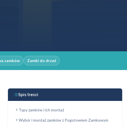
wa zamków
Zamki do drzwi
Spis treści
Typy zamków i ich montaż
Wybór i montaż zamków z Pogotowiem Zamkowym