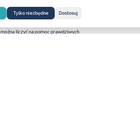
ym okresie. Zaufani fachowcy, którzy umiejętnie
ędą mogli później zająć się także ich
e
Tylko niezbędne
Dostosuj
złaby taka potrzeba.
 usług jest po prostu dużą wygodą i zapewnia
że można liczyć na pomoc prawdziwych
ia zostanie już podjęta, wówczas fachowy
ortem i pewnością, że wszystko funkcjonuje jak
 tylko na rzetelnym doradztwie, ale także
anych
7 dni w tygodniu
.
mocy z zamkami?
mi – chętnie doradzimy i pomożemy
ze rozwiązanie.
662 869 662