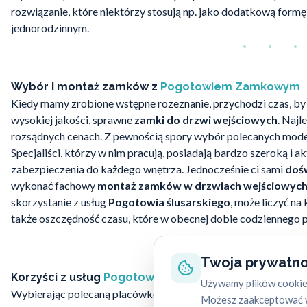
rozwiązanie, które niektórzy stosują np. jako dodatkową form
jednorodzinnym.
Wybór i montaż zamków z
Pogotowiem Zamkowym
Kiedy mamy zrobione wstępne rozeznanie, przychodzi czas, by
wysokiej jakości, sprawne
zamki do drzwi wejściowych
. Najl
rozsądnych cenach. Z pewnością spory wybór polecanych mode
Specjaliści, którzy w nim pracują, posiadają bardzo szeroką i
zabezpieczenia do każdego wnętrza. Jednocześnie ci sami
dośw
wykonać fachowy
montaż zamków w drzwiach wejściowyc
skorzystanie z usług
Pogotowia ślusarskiego
, może liczyć n
także oszczędność czasu, które w obecnej dobie codziennego p
Twoja prywatno
Korzyści z usług
Pogotowia Ślusarskiego
Używamy plików cookie,
Wybierając polecaną placówkę
Pogotowia ślusarskiego
, moż
Możesz zaakceptować w