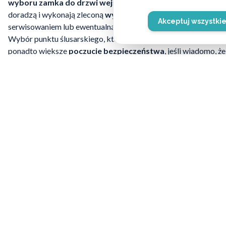
wyboru zamka do drzwi wejściowych
, ale także w późniejsz
doradzą i wykonają zleconą
wymianę zamków
w mieszkaniu, b
Akceptuj wszystki
serwisowaniem lub ewentualną
naprawą zamków
, jeśli przys
Wybór punktu ślusarskiego, który oferuje tak szeroki przekrój
ponadto większe
poczucie bezpieczeństwa
, jeśli wiadomo, 
fachowców. Kiedy decyzja o wyborze najlepszego zabezpieczen
montaż i wymiana zamków
pozwolą
szybko
cieszyć się komf
należy. Usługi
Pogotowia zamkowego
opierają się bowiem nie
profesjonalnym wykonawstwie powierzonych zadań, realizow
Potrzebujesz po
Skontaktuj się z naszymi eksperta
wybrać najleps
ZADZWOŃ: 