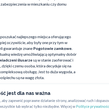
ę zabezpieczenia w mieszkaniu czy domu
 poszukać najlepszego miejsca oferującego
epiej oczywiście, aby były one przy tym w
li gwarantuje znane
Pogotowie zamkowe
.
 aktualną wiedzę umożliwiającą optymalny dobór
iadczeni ślusarze
są w stanie zaoferować i
h
, dzięki czemu osoba, która decyduje się na
a kompleksową obsługę. Jest to duża wygoda, a
ośpiechu są na wagę złota.
ść jest dla nas ważna
 aby zapewnić poprawne działanie strony, analizować ruch i dopas
na liczyć na spore profity nie tylko na etapie
szystkie lub wybrać tylko niezbędne. Więcej w
Polityce prywatnośc