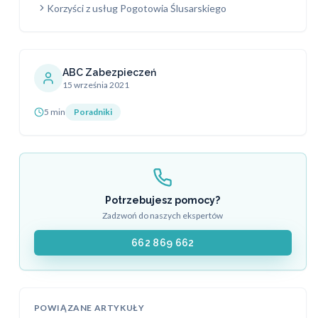
Korzyści z usług Pogotowia Ślusarskiego
ABC Zabezpieczeń
15 września 2021
5 min
Poradniki
Potrzebujesz pomocy?
Zadzwoń do naszych ekspertów
662 869 662
POWIĄZANE ARTYKUŁY