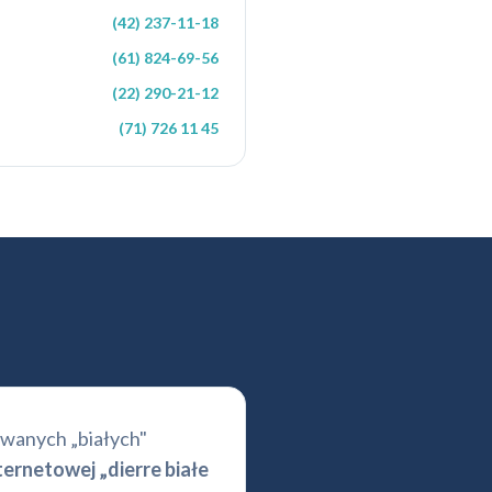
(42) 237-11-18
(61) 824-69-56
(22) 290-21-12
(71) 726 11 45
 zwanych „białych"
ernetowej „dierre białe