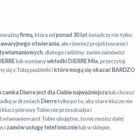
poważną
firmą
, która od
ponad 30 lat
świadczy nie tylko
 awaryjnego otwierania
, ale również projektowanie i
ntywłamaniowych
, dlatego radzimy: zanim zamówisz
IERRE
lub wymiany
wkładki DIERRE Mia
, przeczytaj
 się z Tobą podzielić i
które mogą się okazać BARDZO
u zamka Dierre jest dla Ciebie najważniejsza
lub chcesz
kładkę w drzwiach
Dierre
tylko po to, aby stare klucze nie
i klucz piórowy Tobie nie przeszkadza i
 włamaniem jest Tobie obojętne, to nie musisz dalej
s i
zamów usługę telefonicznie
lub w sklepie.