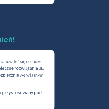
ień!
stanowiłeś się co może
ieczne rozwiązanie
dla
ezpiecznie
we własnym
y przystosowany pod