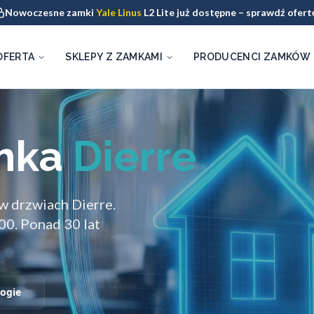
Nowoczesne zamki
Yale Linus
L2 Lite już dostępne – sprawdź ofert
OFERTA
SKLEPY Z ZAMKAMI
PRODUCENCI ZAMKÓW
mka
Dierre
w drzwiach Dierre.
00. Ponad 30 lat
ogie