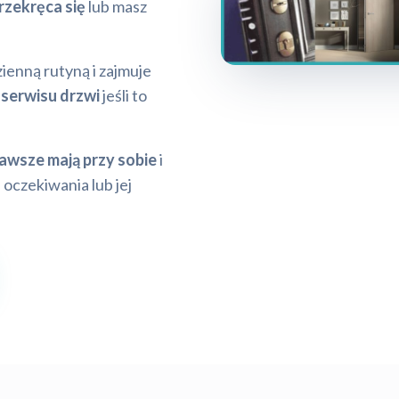
rzekręca się
lub masz
zienną rutyną i zajmuje
serwisu drzwi
jeśli to
zawsze mają przy sobie
i
 oczekiwania lub jej