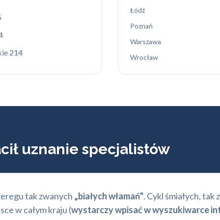
Łódź
5
Poznań
4
Warszawa
kie 214
Wrocław
acił uznanie specjalistów
szeregu tak zwanych
„białych włamań"
. Cykl śmiałych, tak
sce w całym kraju (
wystarczy wpisać w wyszukiwarce int