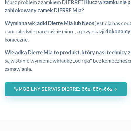
Masz problem z zamkiem DIERRE?
Klucz w zamku nie p
zablokowany zamek DIERRE Mia
?
Wymiana wkładki Dierre Mia lub Neos
jest dla nas cod
nam zaledwie paręnaście minut, a przy okazji
dokonamy 
konieczne.
Wkładka Dierre Mia to produkt, który nasi technicy 
są w stanie wymienić wkładkę „od ręki" bez konieczności
zamawiania.
MOBILNY SERWIS DIERRE: 662-869-662