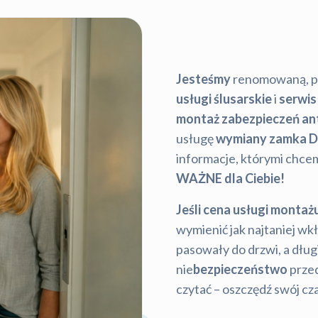
Jesteśmy
renomowaną, 
usługi ślusarskie
i
serwis
montaż zabezpieczeń a
usługę
wymiany zamka D
informacje, którymi chcemy
WAŻNE dla Ciebie!
Jeśli cena usługi montaż
wymienić jak najtaniej w
pasowały do drzwi, a dług
nie
bezpieczeństwo
przed
czytać – oszczędź swój cza