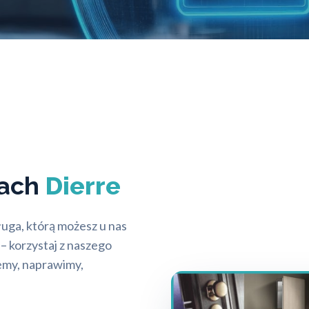
iach
Dierre
ługa, którą możesz u nas
 – korzystaj z naszego
emy, naprawimy,