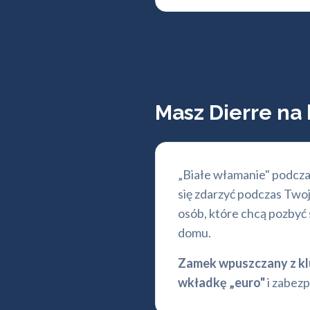
Masz Dierre na
„Białe włamanie" podczas
się zdarzyć podczas Two
osób, które chcą pozbyć 
domu.
Zamek wpuszczany z k
wkładkę „euro"
i zabez