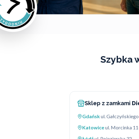
Szybka 
Sklep z zamkami
Di
Gdańsk
ul. Gałczyńskiego
Katowice
ul. Morcinka 11
Łódź
ul. Pojezierska 32