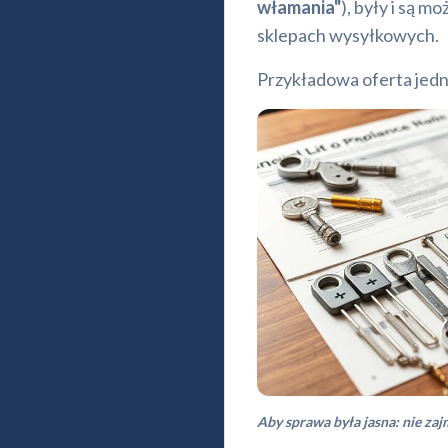
włamania"
), były i są 
sklepach wysyłkowych.
Przykładowa oferta jed
Aby sprawa była jasna: nie za