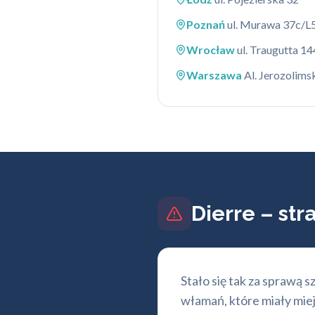
Poznań
ul. Murawa 37c/L
Wrocław
ul. Traugutta 14
Warszawa
Al. Jerozolims
Dierre – str
Stało się tak za sprawą 
włamań, które miały miej