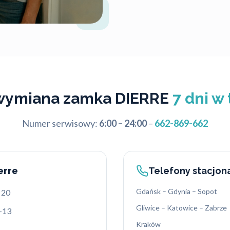
wymiana zamka DIERRE
7 dni w
Numer serwisowy:
6:00 – 24:00
–
662-869-662
erre
Telefony stacjon
Gdańsk – Gdynia – Sopot
 20
Gliwice – Katowice – Zabrze
-13
Kraków