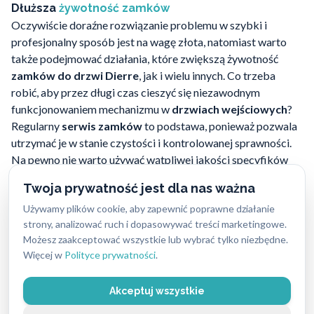
Dłuższa
żywotność zamków
Oczywiście doraźne rozwiązanie problemu w szybki i
profesjonalny sposób jest na wagę złota, natomiast warto
także podejmować działania, które zwiększą żywotność
zamków do drzwi Dierre
, jak i wielu innych. Co trzeba
robić, aby przez długi czas cieszyć się niezawodnym
funkcjonowaniem mechanizmu w
drzwiach wejściowych
?
Regularny
serwis zamków
to podstawa, ponieważ pozwala
utrzymać je w stanie czystości i kontrolowanej sprawności.
Na pewno nie warto używać wątpliwej jakości specyfików
np. do oczyszczenia otworu
zamka
, bo niekiedy powodują
Twoja prywatność jest dla nas ważna
one powolne, choć postępujące zniszczenia wewnątrz
Używamy plików cookie, aby zapewnić poprawne działanie
mechanizmu. Z pomocą
doświadczonych ślusarzy
łatwo
strony, analizować ruch i dopasowywać treści marketingowe.
będzie zadbać o
zamki Dierre
i ustrzec się przed ryzykiem
Możesz zaakceptować wszystkie lub wybrać tylko niezbędne.
ich zablokowania.
Więcej w
Polityce prywatności
.
Akceptuj wszystkie