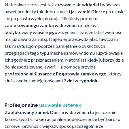
Naturalną rzeczą jest też zużywanie się
wkładki
i wówczas
nawet produkty tak dobrej marki jak
zamki Dierre
po czasie
się po prostu wyeksploatują. Niekiedy problem
zablokowanego zamka w drzwiach
może być
podyktowany właśnie jego zużyciem i tym, że lata świetności
ma już dawno za sobą. Najlepiej przeciwdziałać zawczasu
takim sytuacjom poprzez pamiętanie o cyklicznych
przeglądach tego typu mechanizmów w domu i użytkowanie
ich zgodnie z przeznaczeniem. Natomiast kiedy już przyjdzie
do niespodziewanej awarii – z pomocą przyjdą
profesjonalni ślusarze z Pogotowia zamkowego
, którzy
służą swoimi umiejętnościami
7 dni w tygodniu
.
Profesjonalne
usuwanie usterek
Zablokowany zamek Dierre w drzwiach
to jeszcze nie
koniec świata. Takie racjonalne podejście może być bardzo
zdrowe i przynosić większy spokój, szczególnie ze