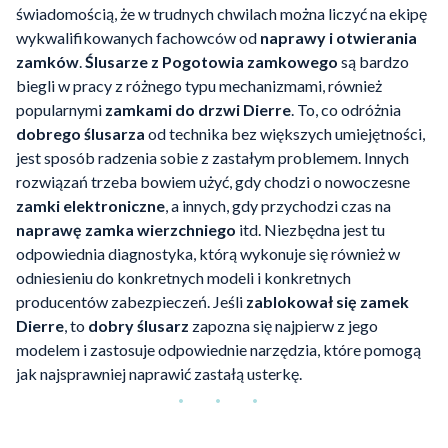
świadomością, że w trudnych chwilach można liczyć na ekipę
wykwalifikowanych fachowców od
naprawy i otwierania
zamków
.
Ślusarze z Pogotowia zamkowego
są bardzo
biegli w pracy z różnego typu mechanizmami, również
popularnymi
zamkami do drzwi Dierre
. To, co odróżnia
dobrego ślusarza
od technika bez większych umiejętności,
jest sposób radzenia sobie z zastałym problemem. Innych
rozwiązań trzeba bowiem użyć, gdy chodzi o nowoczesne
zamki elektroniczne
, a innych, gdy przychodzi czas na
naprawę zamka wierzchniego
itd. Niezbędna jest tu
odpowiednia diagnostyka, którą wykonuje się również w
odniesieniu do konkretnych modeli i konkretnych
producentów zabezpieczeń. Jeśli
zablokował się zamek
Dierre
, to
dobry ślusarz
zapozna się najpierw z jego
modelem i zastosuje odpowiednie narzędzia, które pomogą
jak najsprawniej naprawić zastałą usterkę.