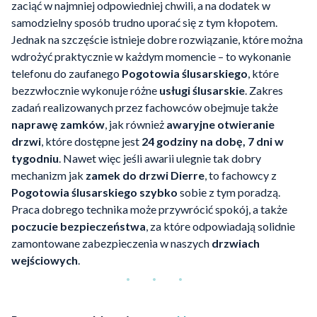
zaciąć w najmniej odpowiedniej chwili, a na dodatek w
samodzielny sposób trudno uporać się z tym kłopotem.
Jednak na szczęście istnieje dobre rozwiązanie, które można
wdrożyć praktycznie w każdym momencie – to wykonanie
telefonu do zaufanego
Pogotowia ślusarskiego
, które
bezzwłocznie wykonuje różne
usługi ślusarskie
. Zakres
zadań realizowanych przez fachowców obejmuje także
naprawę zamków
, jak również
awaryjne otwieranie
drzwi
, które dostępne jest
24 godziny na dobę, 7 dni w
tygodniu
. Nawet więc jeśli awarii ulegnie tak dobry
mechanizm jak
zamek do drzwi Dierre
, to fachowcy z
Pogotowia ślusarskiego
szybko
sobie z tym poradzą.
Praca dobrego technika może przywrócić spokój, a także
poczucie bezpieczeństwa
, za które odpowiadają solidnie
zamontowane zabezpieczenia w naszych
drzwiach
wejściowych
.