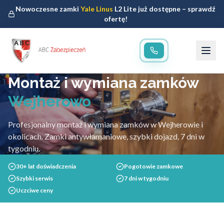
Nowoczesne zamki
Yale Linus
L2 Lite już dostępne – sprawdź
ofertę!
Montaż i wymiana zamków
Wejherowo
Profesjonalny montaż i wymiana zamków w Wejherowie i
okolicach. Zamki antywłamaniowe, szybki dojazd, 7 dni w
tygodniu.
30+ lat doświadczenia
Pogotowie zamkowe
Szybki serwis
7 dni w tygodniu
Uczciwe ceny