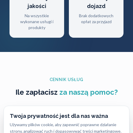
jakości
dojazd
Na wszystkie
Brak dodatkowych
wykonane usługi i
opłat za przyjazd
produkty
CENNIK USŁUG
Ile zapłacisz
za naszą pomoc?
Ceny naszych usług ślusarskich są zawsze ustalane
Twoja prywatność jest dla nas ważna
uczciwie i przejrzyście — bez ukrytych kosztów i
nieprzyjemnych niespodzianek. Dokładny koszt
Używamy plików cookie, aby zapewnić poprawne działanie
strony, analizować ruch i dopasowywać treści marketingowe.