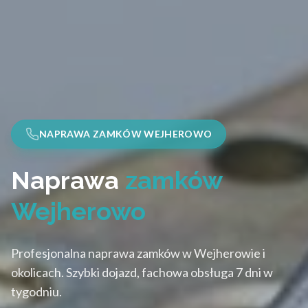
NAPRAWA ZAMKÓW WEJHEROWO
Naprawa
zamków
Wejherowo
Profesjonalna naprawa zamków w Wejherowie i
okolicach. Szybki dojazd, fachowa obsługa 7 dni w
tygodniu.