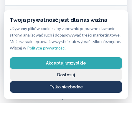
Klucze specjalistyczne (z kartą bezpieczeństwa)
Twoja prywatność jest dla nas ważna
od 46 PLN do 170 PLN
Używamy plików cookie, aby zapewnić poprawne działanie
strony, analizować ruch i dopasowywać treści marketingowe.
Klucze zwykłe
Możesz zaakceptować wszystkie lub wybrać tylko niezbędne.
od 20 PLN do 90 PLN
Więcej w
Polityce prywatności
.
Zamki elektroniczne
Akceptuj wszystkie
od 900 PLN do 1500 PLN
Dostosuj
Tylko niezbędne
Potrzebujesz dokładnej wyceny? Zadzwoń – doradzimy
bezpłatnie!
ZADZWOŃ TERAZ