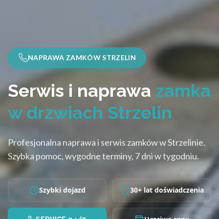
NAPRAWA ZAMKÓW STRZELIN
Serwis i naprawa
zamka
w drzwiach Strzelin
Profesjonalna naprawa i serwis zamków w Strzelinie.
Szybka pomoc, wygodne terminy, 7 dni w tygodniu.
Szybki dojazd
30+ lat doświadczenia