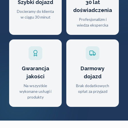
Szybki dojazd
30 lat
doświadczenia
Docieramy do klienta
w ciągu 30 minut
Profesjonalizm i
wiedza ekspercka
Gwarancja
Darmowy
jakości
dojazd
Na wszystkie
Brak dodatkowych
wykonane usługi i
opłat za przyjazd
produkty