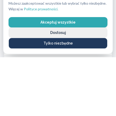
Możesz zaakceptować wszystkie lub wybrać tylko niezbędne.
od 500 PLN do 1100 PLN
Więcej w
Polityce prywatności
.
Zamki
Akceptuj wszystkie
od 60 PLN do 900 PLN
Dostosuj
Okucia do drzwi
Tylko niezbędne
od 120 PLN do 350 PLN
Klucze specjalistyczne (z kartą bezpieczeństwa)
od 46 PLN do 170 PLN
Klucze zwykłe
od 20 PLN do 90 PLN
Zamki elektroniczne
od 900 PLN do 1500 PLN