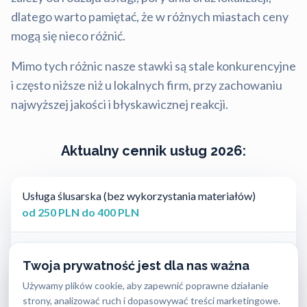
dlatego warto pamiętać, że w różnych miastach ceny
mogą się nieco różnić.
Mimo tych różnic nasze stawki są stale konkurencyjne
i często niższe niż u lokalnych firm, przy zachowaniu
najwyższej jakości i błyskawicznej reakcji.
Aktualny cennik usług 2026:
Usługa ślusarska (bez wykorzystania materiałów)
od 250 PLN do 400 PLN
Wkładki średniej klasy bezpieczeństwa
Twoja prywatność jest dla nas ważna
od 160 PLN do 420 PLN
Używamy plików cookie, aby zapewnić poprawne działanie
strony, analizować ruch i dopasowywać treści marketingowe.
Wkładki najwyższej klasy bezpieczeństwa