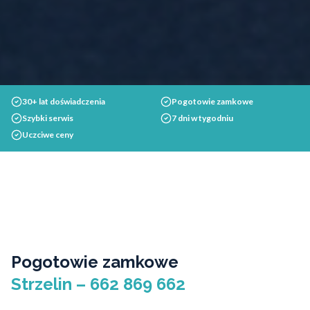
30+ lat doświadczenia
Pogotowie zamkowe
Szybki serwis
7 dni w tygodniu
Uczciwe ceny
Pogotowie zamkowe
Strzelin – 662 869 662