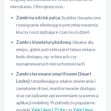
mieszkaniu. Oferujemy m.in.:
Zamki na odcisk palca:
Szybkie i bezpieczne
rozwiązanie eliminujące potrzebę noszenia
kluczy i oszczędzające czas na co dzień.
Zamki z klawiaturą kodową:
Idealne dla
miejsc, gdzie potrzebna jest łatwa zmiana
kodu dostępu, np. w biurach czy
wynajmowanych nieruchomościach.
Zamki sterowane smartfonem (Smart
Locks):
Umożliwiające zdalne otwieranie i
zamykanie drzwi, monitorowanie dostępu
oraz zarządzanie uprawnieniami za pomocą
aplikacji mobilnej. Przykłady to popularne
modele
Yale Linus L2 Lite
czy
Yale Linus