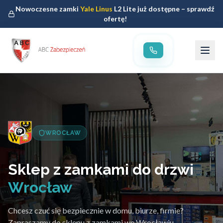
Nowoczesne zamki
Yale Linus
L2 Lite już dostępne – sprawdź
ofertę!
WROCŁAW
Sklep z zamkami do drzwi
Wrocław
Chcesz czuć się bezpiecznie w domu, biurze, firmie?
Zapraszamy do sklepu z zamkami we Wrocławiu