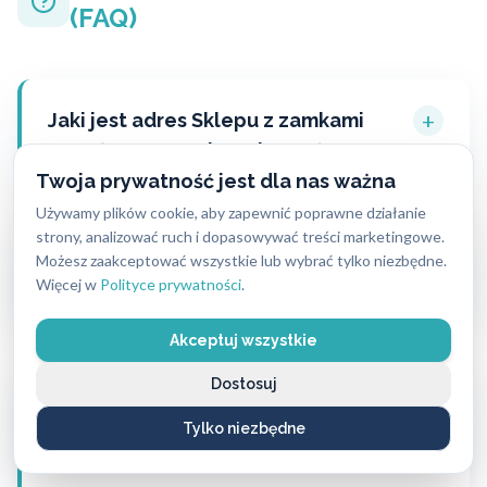
(FAQ)
+
Jaki jest adres Sklepu z zamkami
Wrocław ABC Zabezpieczeń?
Twoja prywatność jest dla nas ważna
Używamy plików cookie, aby zapewnić poprawne działanie
strony, analizować ruch i dopasowywać treści marketingowe.
+
Jakie marki zamków są dostępne w
Możesz zaakceptować wszystkie lub wybrać tylko niezbędne.
Więcej w
Polityce prywatności
.
Sklepie z zamkami Wrocław?
Akceptuj wszystkie
Dostosuj
+
Czy Sklep z zamkami Wrocław
oferuje również montaż zakupionych
Tylko niezbędne
produktów?