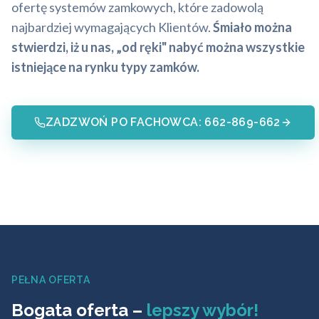
ofertę systemów zamkowych, które zadowolą
najbardziej wymagających Klientów.
Śmiało można
stwierdzi, iż u nas, „od ręki" nabyć można wszystkie
istniejące na rynku typy zamków.
ZADZWOŃ PO FACHOWCA: 662-869-662
PEŁNA OFERTA
Bogata oferta –
lepszy wybór!