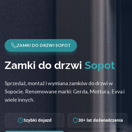
ZAMKI DO DRZWI SOPOT
Zamki do drzwi
Sopot
Sprzedaż, montaż i wymiana zamków do drzwi w
Sopocie. Renomowane marki: Gerda, Mottura, Evva i
wiele innych.
Szybki dojazd
30+ lat doświadczenia