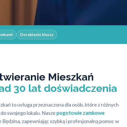
zamkami
Dorabianie kluczy
twieranie Mieszkań
ad 30 lat doświadczenia
zkań to usługa przeznaczona dla osób, które z różnych
do swojego lokalu. Nasze
pogotowie zamkowe
e Będzina, zapewniając szybką i profesjonalną pomoc w