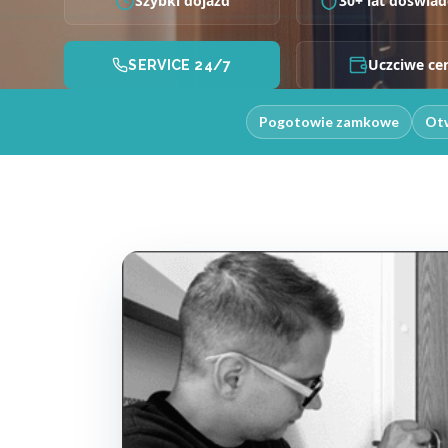
Szybki dojazd
30+ lat doświad
Uczciwe ce
SERVICE 24/7
Pogotowie zamkowe
Otw