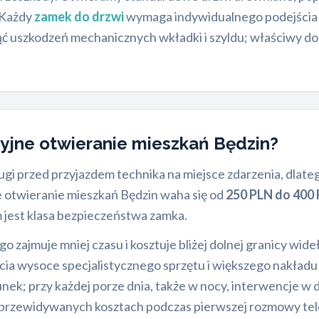
 Każdy
zamek do drzwi
wymaga indywidualnego podejścia i
ąć uszkodzeń mechanicznych wkładki i szyldu; właściwy do
aryjne otwieranie mieszkań Będzin?
ługi przed przyjazdem technika na miejsce zdarzenia, dlat
e otwieranie mieszkań Będzin waha się od
250 PLN do 400
jest klasa bezpieczeństwa zamka.
zajmuje mniej czasu i kosztuje bliżej dolnej granicy wi
a wysoce specjalistycznego sprzętu i większego nakładu p
k; przy każdej porze dnia, także w nocy, interwencje w 
o przewidywanych kosztach podczas pierwszej rozmowy tel