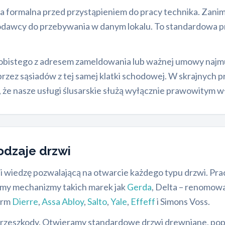
tia formalna przed przystąpieniem do pracy technika. Zan
odawcy do przebywania w danym lokalu. To standardowa p
bistego z adresem zameldowania lub ważnej umowy najmu.
przez sąsiadów z tej samej klatki schodowej. W skrajnych
, że nasze usługi ślusarskie służą wyłącznie prawowitym w
odzaje drzwi
ia i wiedzę pozwalającą na otwarcie każdego typu drzwi. 
amy mechanizmy takich marek jak
Gerda
, Delta – renomow
firm
Dierre
,
Assa Abloy
,
Salto
,
Yale
,
Effeff
i Simons Voss.
 przeszkody. Otwieramy standardowe drzwi drewniane, pop