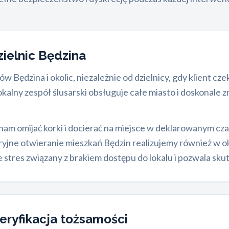
zielnic Będzina
w Będzina i okolic, niezależnie od dzielnicy, gdy klient c
lny zespół ślusarski obsługuje całe miasto i doskonale zn
m omijać korki i docierać na miejsce w deklarowanym czasi
ryjne otwieranie mieszkań Będzin realizujemy również w 
e stres związany z brakiem dostępu do lokalu i pozwala s
eryfikacja tożsamości