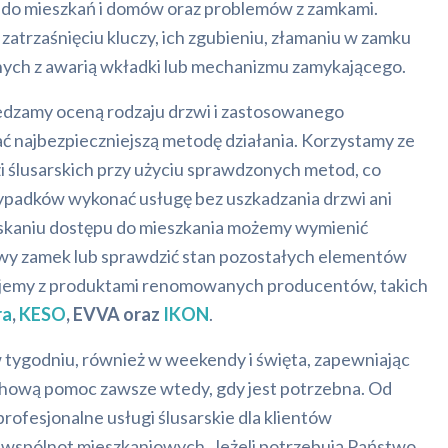
i do mieszkań i domów oraz problemów z zamkami.
atrzaśnięciu kluczy, ich zgubieniu, złamaniu w zamku
nych z awarią wkładki lub mechanizmu zamykającego.
edzamy oceną rodzaju drzwi i zastosowanego
ć najbezpieczniejszą metodę działania. Korzystamy ze
i ślusarskich przy użyciu sprawdzonych metod, co
ypadków wykonać usługę bez uszkadzania drzwi ani
yskaniu dostępu do mieszkania możemy wymienić
y zamek lub sprawdzić stan pozostałych elementów
ujemy z produktami renomowanych producentów, takich
ra
,
KESO
, EVVA oraz
IKON
.
w tygodniu, również w weekendy i święta, zapewniając
hową pomoc zawsze wtedy, gdy jest potrzebna. Od
rofesjonalne usługi ślusarskie dla klientów
z wspólnot mieszkaniowych. Jeżeli potrzebują Państwo