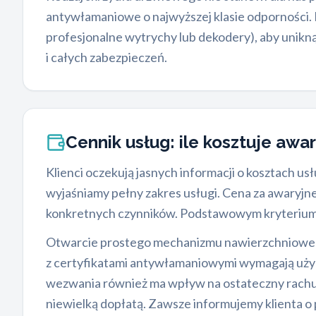
antywłamaniowe o najwyższej klasie odporności.
profesjonalne wytrychy lub dekodery), aby unikn
i całych zabezpieczeń.
Cennik usług: ile kosztuje aw
Klienci oczekują jasnych informacji o kosztach us
wyjaśniamy pełny zakres usługi. Cena za awaryjn
konkretnych czynników. Podstawowym kryterium 
Otwarcie prostego mechanizmu nawierzchniowego 
z certyfikatami antywłamaniowymi wymagają użyci
wezwania również ma wpływ na ostateczny rachune
niewielką dopłatą. Zawsze informujemy klienta 