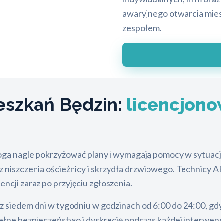
awaryjnego otwarcia mies
zespołem.
eszkań Będzin:
licencjono
ą nagle pokrzyżować plany i wymagają pomocy w sytuacji
ez niszczenia ościeżnicy i skrzydła drzwiowego. Technicy
encji zaraz po przyjęciu zgłoszenia.
siedem dni w tygodniu w godzinach od 6:00 do 24:00, gdy
e bezpieczeństwo i dyskrecję podczas każdej interwencji