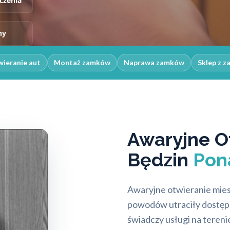
czenia
ny
ieranie aut
Montaż zamków
Naprawa zamków
Sklep z 
Awaryjne O
Będzin
Pon
Awaryjne otwieranie mies
powodów utraciły dostęp 
świadczy usługi na tereni