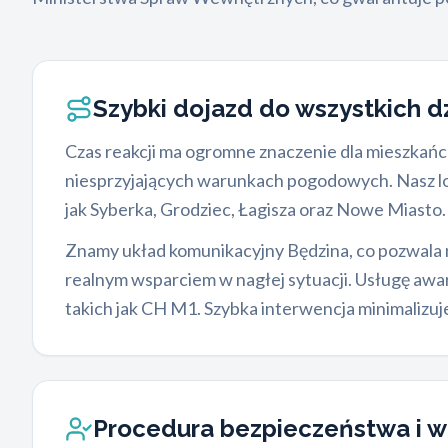
Szybki dojazd do wszystkich d
Czas reakcji ma ogromne znaczenie dla mieszkańcó
niesprzyjających warunkach pogodowych. Nasz loka
jak Syberka, Grodziec, Łagisza oraz Nowe Miasto.
Znamy układ komunikacyjny Będzina, co pozwala na
realnym wsparciem w nagłej sytuacji. Usługę awa
takich jak CH M1. Szybka interwencja minimalizuj
Procedura bezpieczeństwa i w