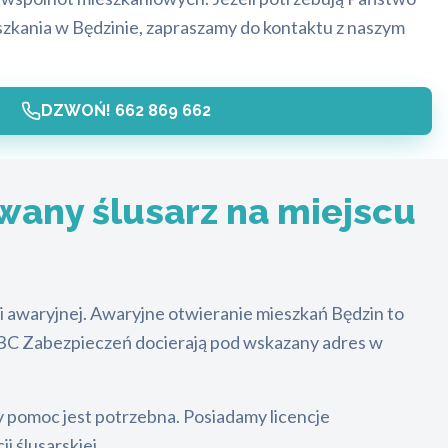
zkania w Będzinie, zapraszamy do kontaktu z naszym
DZWOŃ! 662 869 662
wany ślusarz na miejscu
 awaryjnej. Awaryjne otwieranie mieszkań Będzin to
 ABC Zabezpieczeń docierają pod wskazany adres w
 pomoc jest potrzebna. Posiadamy licencje
 ślusarskiej.