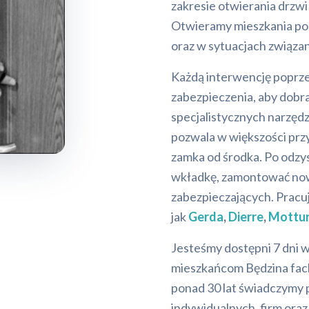
zakresie otwierania drzw
Otwieramy mieszkania po z
oraz w sytuacjach związa
Każdą interwencję poprz
zabezpieczenia, aby dobra
specjalistycznych narzędz
pozwala w większości prz
zamka od środka. Po odz
wkładkę, zamontować now
zabezpieczających. Prac
jak
Gerda
,
Dierre
,
Mottu
Jesteśmy dostępni 7 dni 
mieszkańcom Będzina fac
ponad 30 lat świadczymy p
indywidualnych, firm ora