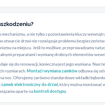
uszkodzeniu?
o mechanizmu, a nie tylko z pozostawienia kluczy wewnątrz 
amo otwarcie drzwi nie rozwiązuje problemu bezpieczeństwa
izmu na miejscu. Jeśli to możliwe, przeprowadzamy naty
jalnymi preparatami i wymianę drobnych elementów wewn
adaje się do renowacji, konieczna jest jego wymiana. Nas
ch rozmiarach.
Montaż i wymiana zamków
odbywa się od r
m na noc. Oferujemy zarówno standardowe wkładki bębenko
ę
zamek elektroniczny do drzwi
, który można montować w
wiązania oparte na
kontroli dostępu
.