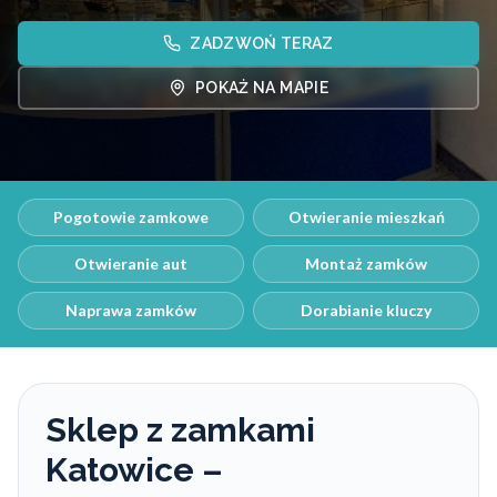
ZADZWOŃ TERAZ
POKAŻ NA MAPIE
Pogotowie zamkowe
Otwieranie mieszkań
Otwieranie aut
Montaż zamków
Naprawa zamków
Dorabianie kluczy
Sklep z zamkami
Katowice –