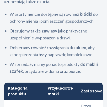
uzupełniają także okucia.
W asortymencie dostępne są również
kłódki
do
ochrony mienia i pomieszczeń gospodarczych.
Oferujemy także
zawiasy
jako praktyczne
uzupełnienie wyposażenia drzwi.
Dobieramy również rozwiązania
do okien
, aby
zabezpieczenia były naprawdę kompleksowe.
W sprzedaży mamy ponadto produkty
do mebli i
szafek
, przydatne w domu oraz biurze.
Kategoria
Przykładowe
Zastosowani
produktu
marki
Drzwi