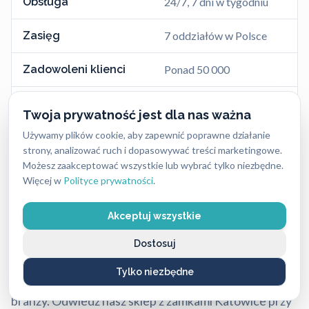
Obsługa
24/7, 7 dni w tygodniu
Zasięg
7 oddziałów w Polsce
Zadowoleni klienci
Ponad 50 000
Telefon
+48 662 869 662
Twoja prywatność jest dla nas ważna
Używamy plików cookie, aby zapewnić poprawne działanie
Adres Katowice
ul. Morcinka 11-13
strony, analizować ruch i dopasowywać treści marketingowe.
Możesz zaakceptować wszystkie lub wybrać tylko niezbędne.
Zaufało nam już
ponad 50 000 zadowolonych
Więcej w
Polityce prywatności
.
klientów
indywidualnych, firm i instytucji. Nasze
Akceptuj wszystkie
zaangażowanie w świadczenie usług na najwyższym
poziomie, połączone z wykorzystaniem
Dostosuj
sprawdzonych narzędzi i głęboką wiedzą, sprawia, że
Tylko niezbędne
dbamy o standard, dzięki któremu jesteśmy liderem w
branży. Odwiedź nasz sklep z zamkami Katowice przy