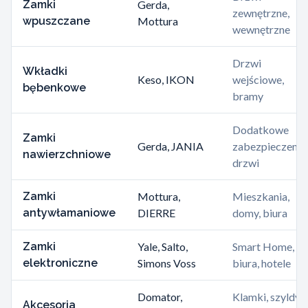
Zamki
Gerda,
zewnętrzne,
wpuszczane
Mottura
wewnętrzne
Drzwi
Wkładki
Keso, IKON
wejściowe,
bębenkowe
bramy
Dodatkowe
Zamki
Gerda, JANIA
zabezpieczenie
nawierzchniowe
drzwi
Zamki
Mottura,
Mieszkania,
antywłamaniowe
DIERRE
domy, biura
Zamki
Yale, Salto,
Smart Home,
elektroniczne
Simons Voss
biura, hotele
Domator,
Klamki, szyldy,
Akcesoria