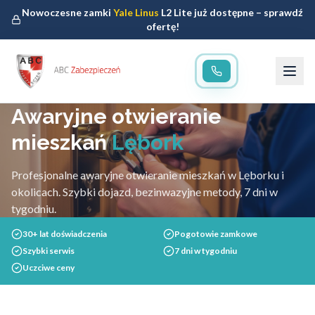
Nowoczesne zamki
Yale Linus
L2 Lite już dostępne – sprawdź
ofertę!
Awaryjne otwieranie
mieszkań
Lębork
Profesjonalne awaryjne otwieranie mieszkań w Lęborku i
okolicach. Szybki dojazd, bezinwazyjne metody, 7 dni w
tygodniu.
30+ lat doświadczenia
Pogotowie zamkowe
Szybki serwis
7 dni w tygodniu
Uczciwe ceny