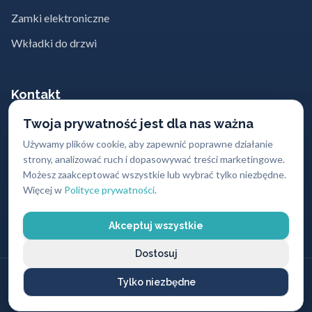
Zamki elektroniczne
Wkładki do drzwi
Kontakt
Twoja prywatność jest dla nas ważna
662 869 662
Używamy plików cookie, aby zapewnić poprawne działanie
strony, analizować ruch i dopasowywać treści marketingowe.
kontakt@abc-zabezpieczen.pl
Możesz zaakceptować wszystkie lub wybrać tylko niezbędne.
Sklepy z zamkami w największych
Więcej w
Polityce prywatności
.
miastach Polski
Akceptuj wszystkie
Dostosuj
© 2004 - 2026
ABC Zabezpieczeń
. Wszystkie prawa zastrzeżone.
Tylko niezbędne
O nas
Usługi
Oferta
Blog
Kontakt
Polityka prywatności