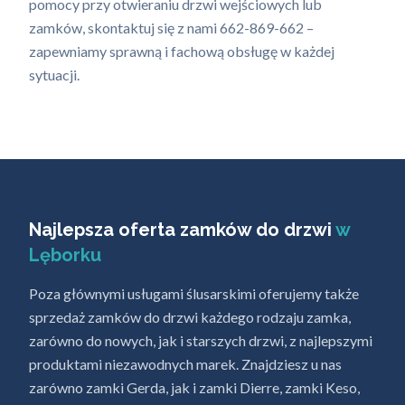
pomocy przy otwieraniu drzwi wejściowych lub
zamków, skontaktuj się z nami 662-869-662 –
zapewniamy sprawną i fachową obsługę w każdej
sytuacji.
Najlepsza oferta zamków do drzwi
w
Lęborku
Poza głównymi usługami ślusarskimi oferujemy także
sprzedaż zamków do drzwi każdego rodzaju zamka,
zarówno do nowych, jak i starszych drzwi, z najlepszymi
produktami niezawodnych marek. Znajdziesz u nas
zarówno zamki Gerda, jak i zamki Dierre, zamki Keso,