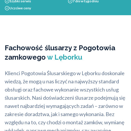
Szybki serwis
7 dni w tygodniu
Uczciwe ceny
Fachowość ślusarzy z Pogotowia
zamkowego
w Lęborku
Klienci Pogotowia Ślusarskiego w Lęborku doskonale
wiedzą, że mogą u nas liczyć na najwyższy standard
obsługi oraz fachowe wykonanie wszystkich usług
ślusarskich. Nasi doświadczeni ślusarze podejmują się
nawet najbardziej wymagających zadań – zarówno w
zakresie doradztwa, jak i samego wykonania. Bez
względu na to, czy chodzi o montaż zamków, wymianę
wkładek, naprawę mechanizmów, czy awaryjne