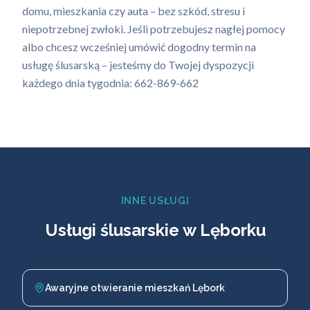
domu, mieszkania czy auta – bez szkód, stresu i
niepotrzebnej zwłoki. Jeśli potrzebujesz nagłej pomocy
albo chcesz wcześniej umówić dogodny termin na
usługę ślusarską – jesteśmy do Twojej dyspozycji
każdego dnia tygodnia: 662-869-662
INNE USŁUGI
Usługi ślusarskie w Lęborku
Awaryjne otwieranie mieszkań Lębork