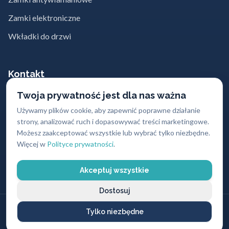
Zamki elektroniczne
Wkładki do drzwi
Kontakt
Twoja prywatność jest dla nas ważna
662 869 662
Używamy plików cookie, aby zapewnić poprawne działanie
strony, analizować ruch i dopasowywać treści marketingowe.
kontakt@abc-zabezpieczen.pl
Możesz zaakceptować wszystkie lub wybrać tylko niezbędne.
Sklepy z zamkami w największych
Więcej w
Polityce prywatności
.
miastach Polski
Akceptuj wszystkie
Dostosuj
© 2004 - 2026
ABC Zabezpieczeń
. Wszystkie prawa zastrzeżone.
Tylko niezbędne
O nas
Usługi
Oferta
Blog
Kontakt
Polityka prywatności