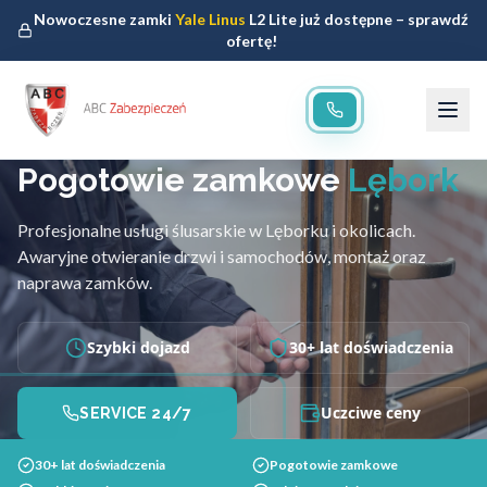
Nowoczesne zamki
Yale Linus
L2 Lite już dostępne – sprawdź
ofertę!
Pogotowie zamkowe
Lębork
Profesjonalne usługi ślusarskie w Lęborku i okolicach.
Awaryjne otwieranie drzwi i samochodów, montaż oraz
naprawa zamków.
Szybki dojazd
30+ lat doświadczenia
Uczciwe ceny
SERVICE 24/7
30+ lat doświadczenia
Pogotowie zamkowe