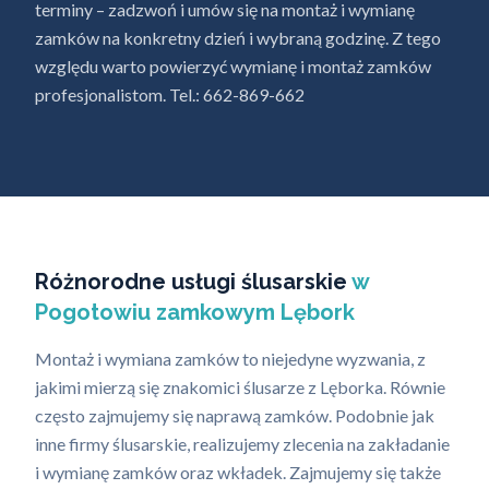
terminy – zadzwoń i umów się na montaż i wymianę
zamków na konkretny dzień i wybraną godzinę. Z tego
względu warto powierzyć wymianę i montaż zamków
profesjonalistom. Tel.: 662-869-662
Różnorodne usługi ślusarskie
w
Pogotowiu zamkowym Lębork
Montaż i wymiana zamków to niejedyne wyzwania, z
jakimi mierzą się znakomici ślusarze z Lęborka. Równie
często zajmujemy się naprawą zamków. Podobnie jak
inne firmy ślusarskie, realizujemy zlecenia na zakładanie
i wymianę zamków oraz wkładek. Zajmujemy się także