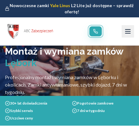
Nowoczesne zamki
Yale Linus
L2 Lite już dostępne – sprawdź
ofertę!
Montaż i wymiana zamków
Lębork
Profesjonalny montaż i wymiana zamków w Lęborku i
okolicach. Zamki antywłamaniowe, szybki dojazd, 7 dni w
tygodniu.
30+ lat doświadczenia
Pogotowie zamkowe
Szybki serwis
7 dni w tygodniu
Uczciwe ceny