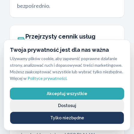
bezpośrednio.
Przejrzysty cennik usług
ślusarskich
Twoja prywatność jest dla nas ważna
Wielu usługodawców ukrywa koszty
Używamy plików cookie, aby zapewnić poprawne działanie
interwencji, używając ogólnikowych
strony, analizować ruch i dopasowywać treści marketingowe.
Możesz zaakceptować wszystkie lub wybrać tylko niezbędne.
sformułowań o konkurencyjnych cenach.
Więcej w
Polityce prywatności
.
My stawiamy na pełną transparentność,
aby klient wiedział, jakich wydatków się
Akceptuj wszystkie
spodziewać przed przyjazdem technika.
Dostosuj
Koszt usługi zależy od stopnia
skomplikowania mechanizmu oraz pory
Tylko niezbędne
dnia. Standardowe awaryjne otwieranie