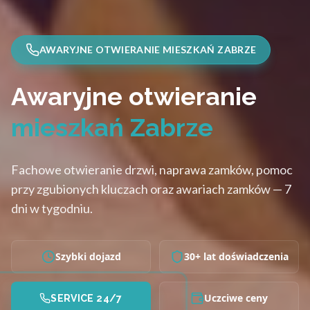
AWARYJNE OTWIERANIE MIESZKAŃ ZABRZE
Awaryjne otwieranie
mieszkań Zabrze
Fachowe otwieranie drzwi, naprawa zamków, pomoc
przy zgubionych kluczach oraz awariach zamków — 7
dni w tygodniu.
Szybki dojazd
30+ lat doświadczenia
Uczciwe ceny
SERVICE 24/7