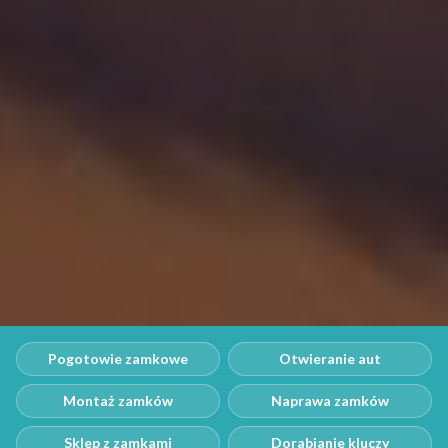
Pogotowie zamkowe
Otwieranie aut
Montaż zamków
Naprawa zamków
Sklep z zamkami
Dorabianie kluczy