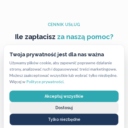
CENNIK USŁUG
Ile zapłacisz
za naszą pomoc?
Ceny naszych usług ślusarskich są zawsze ustalane
Twoja prywatność jest dla nas ważna
uczciwie i przejrzyście — bez ukrytych kosztów i
Używamy plików cookie, aby zapewnić poprawne działanie
nieprzyjemnych niespodzianek. Dokładny koszt
strony, analizować ruch i dopasowywać treści marketingowe.
Możesz zaakceptować wszystkie lub wybrać tylko niezbędne.
zależy od rodzaju usługi, pory dnia oraz lokalizacji,
Więcej w
Polityce prywatności
.
dlatego warto pamiętać, że w różnych miastach ceny
mogą się nieco różnić.
Akceptuj wszystkie
Mimo tych różnic nasze stawki są stale konkurencyjne
Dostosuj
i często niższe niż u lokalnych firm, przy zachowaniu
Tylko niezbędne
najwyższej jakości i błyskawicznej reakcji.