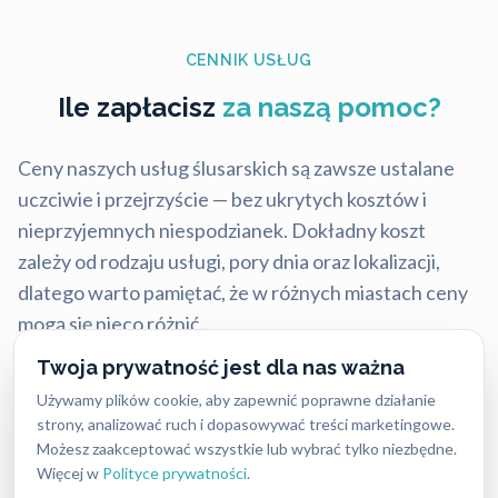
CENNIK USŁUG
Ile zapłacisz
za naszą pomoc?
Ceny naszych usług ślusarskich są zawsze ustalane
uczciwie i przejrzyście — bez ukrytych kosztów i
nieprzyjemnych niespodzianek. Dokładny koszt
zależy od rodzaju usługi, pory dnia oraz lokalizacji,
dlatego warto pamiętać, że w różnych miastach ceny
mogą się nieco różnić.
Twoja prywatność jest dla nas ważna
Mimo tych różnic nasze stawki są stale konkurencyjne
Używamy plików cookie, aby zapewnić poprawne działanie
i często niższe niż u lokalnych firm, przy zachowaniu
strony, analizować ruch i dopasowywać treści marketingowe.
najwyższej jakości i błyskawicznej reakcji.
Możesz zaakceptować wszystkie lub wybrać tylko niezbędne.
Więcej w
Polityce prywatności
.