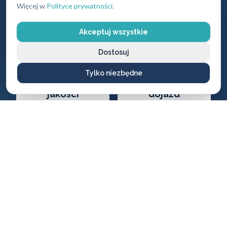
wiedza ekspercka
Więcej w
Polityce prywatności
.
Akceptuj wszystkie
Dostosuj
Tylko niezbędne
Gwarancja
Darmowy
jakości
dojazd
Na wszystkie
Brak dodatkowych
wykonane usługi i
opłat za przyjazd
produkty
CENNIK USŁUG