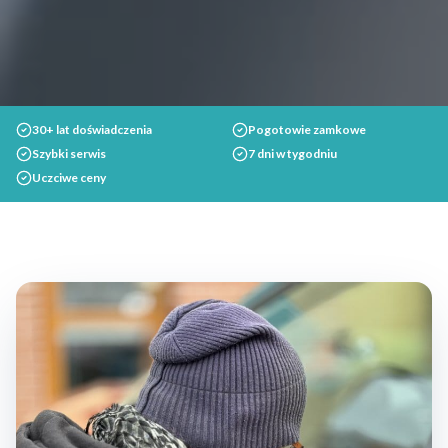
30+ lat doświadczenia
Pogotowie zamkowe
Szybki serwis
7 dni w tygodniu
Uczciwe ceny