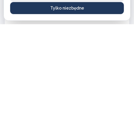
Tylko niezbędne
Wkładki najwyższej klasy bezpieczeństwa
od 500 PLN do 1100 PLN
Zamki
od 60 PLN do 900 PLN
Okucia do drzwi
od 120 PLN do 350 PLN
Klucze specjalistyczne (z kartą bezpieczeństwa)
od 46 PLN do 170 PLN
Klucze zwykłe
od 20 PLN do 90 PLN
Zamki elektroniczne