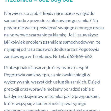
Nie wiesz, co zrobić, kiedy nie możesz wsiąść do
samochodu z powodu zablokowanego zamka? Na
pewno nie warto poświęcać swojego cennego czasu
na nerwowe szarpanie za klamkę. Jeśli zauważysz
jakikolwiek problem z zamkiem samochodowym, to
najlepiej od razu zadzwoń do ślusarza z Pogotowia
zamkowego w Trzebnicy. Nr tel.: 662-869-662
Profesjonalni ślusarze, którzy tworzą zespół
Pogotowia zamkowego, są niezwykle biegli w
wykonywaniu wszystkich usług ślusarskich. Dzięki
precyzji oraz wprawie możemy poradzić sobie z
każdym rodzajem awarii zamka, jak i z przypadkami,
które wiążą się z koniecznością awaryjnego
otwierania samochodu. Jesteśmy gotowi do pracy