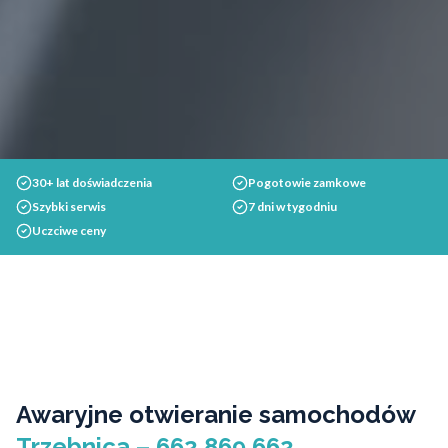
30+ lat doświadczenia
Pogotowie zamkowe
Szybki serwis
7 dni w tygodniu
Uczciwe ceny
Awaryjne otwieranie samochodów
Trzebnica – 662 869 662