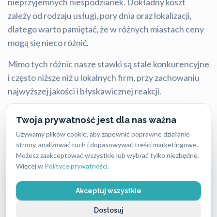
nieprzyjemnych niespodzianek. Dokładny koszt
zależy od rodzaju usługi, pory dnia oraz lokalizacji,
dlatego warto pamiętać, że w różnych miastach ceny
mogą się nieco różnić.
Mimo tych różnic nasze stawki są stale konkurencyjne
i często niższe niż u lokalnych firm, przy zachowaniu
najwyższej jakości i błyskawicznej reakcji.
Twoja prywatność jest dla nas ważna
Aktualny cennik usług 2026:
Używamy plików cookie, aby zapewnić poprawne działanie
strony, analizować ruch i dopasowywać treści marketingowe.
Usługa ślusarska (bez wykorzystania materiałów)
Możesz zaakceptować wszystkie lub wybrać tylko niezbędne.
Więcej w
Polityce prywatności
.
od 250 PLN do 400 PLN
Akceptuj wszystkie
Wkładki średniej klasy bezpieczeństwa
od 160 PLN do 420 PLN
Dostosuj