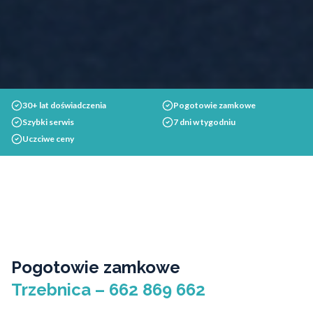
30+ lat doświadczenia
Pogotowie zamkowe
Szybki serwis
7 dni w tygodniu
Uczciwe ceny
Pogotowie zamkowe
Trzebnica – 662 869 662