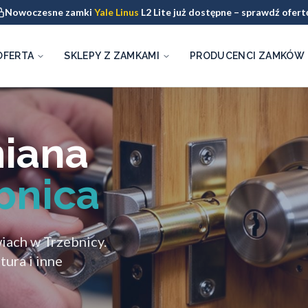
Nowoczesne zamki
Yale Linus
L2 Lite już dostępne – sprawdź ofert
OFERTA
SKLEPY Z ZAMKAMI
PRODUCENCI ZAMKÓW
miana
bnica
ach w Trzebnicy.
ura i inne