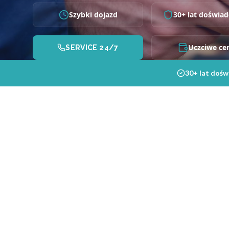
Szybki dojazd
30+ lat doświad
Uczciwe ce
SERVICE 24/7
30+ lat dośw