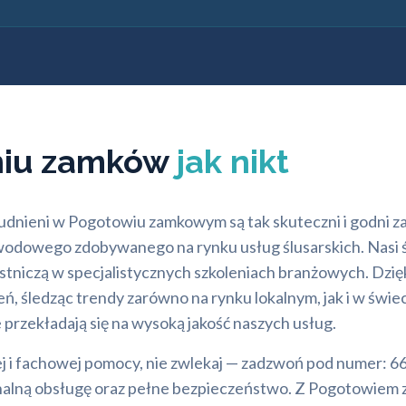
niu zamków
jak nikt
trudnieni w Pogotowiu zamkowym są tak skuteczni i godni z
dowego zdobywanego na rynku usług ślusarskich. Nasi śl
estniczą w specjalistycznych szkoleniach branżowych. Dzię
ń, śledząc trendy zarówno na rynku lokalnym, jak i w świ
przekładają się na wysoką jakość naszych usług.
ej i fachowej pomocy, nie zwlekaj — zadzwoń pod numer: 66
onalną obsługę oraz pełne bezpieczeństwo. Z Pogotowiem