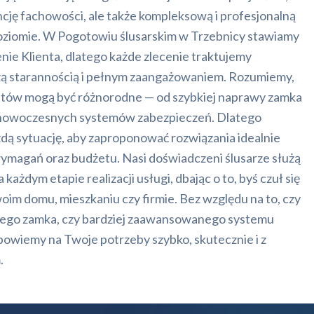
ncję fachowości, ale także kompleksową i profesjonalną
oziomie. W Pogotowiu ślusarskim w Trzebnicy stawiamy
enie Klienta, dlatego każde zlecenie traktujemy
szą starannością i pełnym zaangażowaniem. Rozumiemy,
ntów mogą być różnorodne — od szybkiej naprawy zamka
nowoczesnych systemów zabezpieczeń. Dlatego
dą sytuację, aby zaproponować rozwiązania idealnie
magań oraz budżetu. Nasi doświadczeni ślusarze służą
żdym etapie realizacji usługi, dbając o to, byś czuł się
oim domu, mieszkaniu czy firmie. Bez względu na to, czy
ego zamka, czy bardziej zaawansowanego systemu
wiemy na Twoje potrzeby szybko, skutecznie i z
.