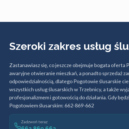
Szeroki zakres usług śl
Zastanawiasz się, co jeszcze obejmuje bogata ofer
awaryjne otwieranie mieszkań, a ponadto sprzedaż zam
odpowiedzialnością, dlatego Pogotowie ślusarskie cie
wszystkich usług ślusarskich w Trzebnicy, a także wy
profesjonalizmem i gotowością do działania. Gdy będz
Pogotowiem ślusarskim: 662-869-662
Zadzwoń teraz
662 869 662