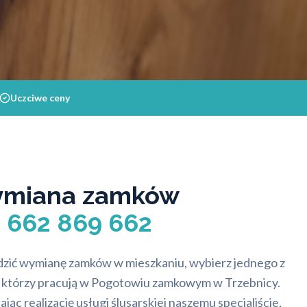
Uczciwe ceny
wymiana zamków
– 662 869 662
zić wymianę zamków w mieszkaniu, wybierz jednego z
, którzy pracują w Pogotowiu zamkowym w Trzebnicy.
ając realizację usługi ślusarskiej naszemu specjaliście,