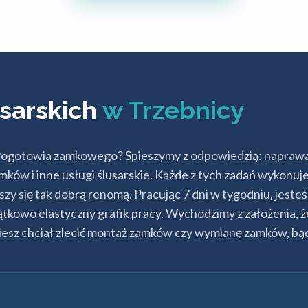
usarskich
w Trzebnicy
ta Pogotowia zamkowego? Spieszymy z odpowiedzią: napra
ków i inne usługi ślusarskie. Każde z tych zadań wykonuj
szy się tak dobrą renomą. Pracując 7 dni w tygodniu, jest
jątkowo elastyczny grafik pracy. Wychodzimy z założenia, 
iesz chciał zlecić montaż zamków czy wymianę zamków, bądź