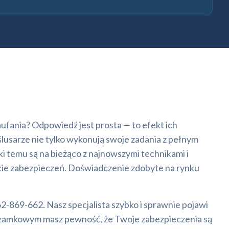
aufania? Odpowiedź jest prosta — to efekt ich
usarze nie tylko wykonują swoje zadania z pełnym
ki temu są na bieżąco z najnowszymi technikami i
ecie zabezpieczeń. Doświadczenie zdobyte na rynku
2-869-662. Nasz specjalista szybko i sprawnie pojawi
 zamkowym masz pewność, że Twoje zabezpieczenia są