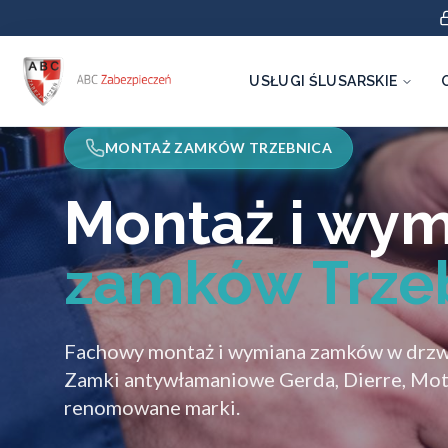
USŁUGI ŚLUSARSKIE
MONTAŻ ZAMKÓW TRZEBNICA
Montaż i wy
zamków Trze
Fachowy montaż i wymiana zamków w drzwi
Zamki antywłamaniowe Gerda, Dierre, Mott
renomowane marki.