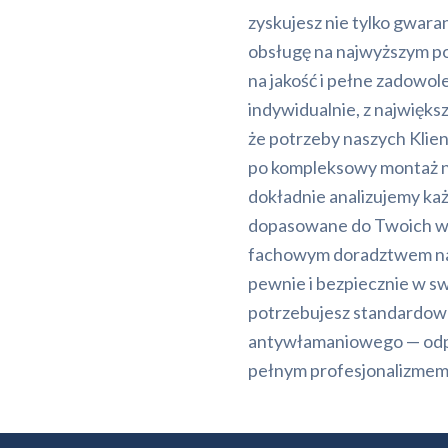
zyskujesz nie tylko gwara
obsługę na najwyższym p
na jakość i pełne zadowol
indywidualnie, z najwięk
że potrzeby naszych Klie
po kompleksowy montaż 
dokładnie analizujemy każ
dopasowane do Twoich wy
fachowym doradztwem na ka
pewnie i bezpiecznie w sw
potrzebujesz standardow
antywłamaniowego — odpo
pełnym profesjonalizmem