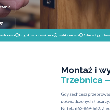
czenia
ny
iadczenia
Pogotowie zamkowe
Szybki serwis
7 dni w tygodniu
Montaż i 
Trzebnica 
Gdy zechcesz przeprowad
doświadczonych ślusarzy
Nr tel.: 662-869-662. Zlec