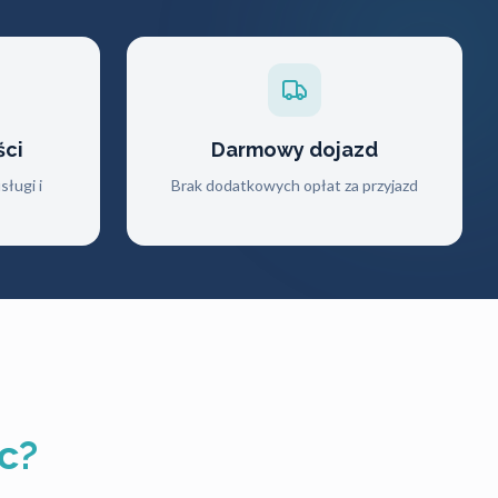
ści
Darmowy dojazd
ługi i
Brak dodatkowych opłat za przyjazd
c?