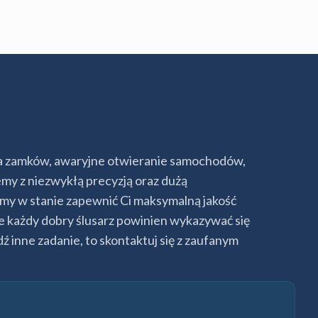
wa zamków, awaryjne otwieranie samochodów,
emy z niezwykłą precyzją oraz dużą
eśmy w stanie zapewnić Ci maksymalną jakość
że każdy dobry ślusarz powinien wykazywać się
 inne zadanie, to skontaktuj się z zaufanym