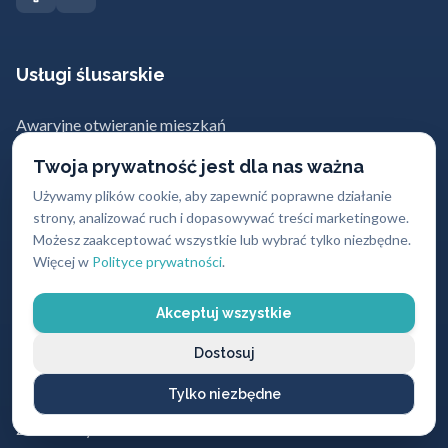
Usługi ślusarskie
Awaryjne otwieranie mieszkań
Awaryjne otwieranie samochodów
Twoja prywatność jest dla nas ważna
Montaż i wymiana zamków
Używamy plików cookie, aby zapewnić poprawne działanie
strony, analizować ruch i dopasowywać treści marketingowe.
Naprawa zamków
Możesz zaakceptować wszystkie lub wybrać tylko niezbędne.
Więcej w
Polityce prywatności
.
Dorabianie kluczy
Akceptuj wszystkie
Nasza oferta
Dostosuj
Pogotowie zamkowe
Tylko niezbędne
Zamki antywłamaniowe