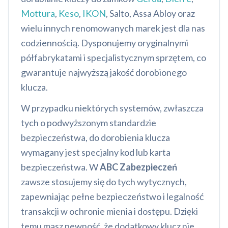
Mottura
,
Keso
,
IKON
, Salto, Assa Abloy oraz
wielu innych renomowanych marek jest dla nas
codziennością. Dysponujemy oryginalnymi
półfabrykatami i specjalistycznym sprzętem, co
gwarantuje najwyższą jakość dorobionego
klucza.
W przypadku niektórych systemów, zwłaszcza
tych o podwyższonym standardzie
bezpieczeństwa, do dorobienia klucza
wymagany jest specjalny kod lub karta
bezpieczeństwa. W
ABC Zabezpieczeń
zawsze stosujemy się do tych wytycznych,
zapewniając pełne bezpieczeństwo i legalność
transakcji w ochronie mienia i dostępu. Dzięki
temu masz pewność, że dodatkowy klucz nie