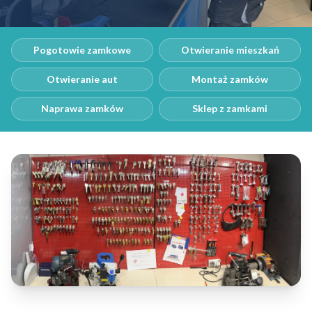
Pogotowie zamkowe
Otwieranie mieszkań
Otwieranie aut
Montaż zamków
Naprawa zamków
Sklep z zamkami