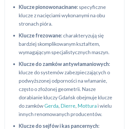
Klucze pionowonacinane:
specyficzne
klucze z nacięciami wykonanymi na obu
stronach pióra.
Klucze frezowane:
charakteryzują się
bardziej skomplikowanym kształtem,
wymagającym specjalistycznych maszyn.
Klucze do zamków antywłamaniowych:
klucze do systemów zabezpieczających o
podwyższonej odporności na włamanie,
często o złożonej geometrii. Nasze
dorabianie kluczy Gdańsk obejmuje klucze
do zamków
Gerda
,
Dierre
,
Mottura
i wielu
innych renomowanych producentów.
Klucze do sejfów i kas pancernych: