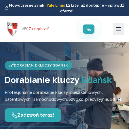
Nowoczesne zamki
Yale Linus
L2 Lite już dostępne – sprawdź
ofertę!
DORABIANIE KLUCZY GDAŃSK
Dorabianie kluczy
Gdańsk
Profesjonalne dorabianie kluczy mieszkaniowych,
patentowych i samochodowych. Szybko, precyzyjnie, od ręki.
Zadzwoń teraz!