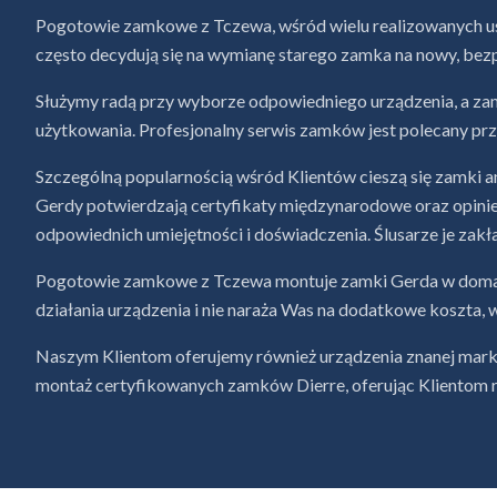
Pogotowie zamkowe z Tczewa, wśród wielu realizowanych u
często decydują się na wymianę starego zamka na nowy, bez
Służymy radą przy wyborze odpowiedniego urządzenia, a za
użytkowania. Profesjonalny serwis zamków jest polecany p
Szczególną popularnością wśród Klientów cieszą się zamki
Gerdy potwierdzają certyfikaty międzynarodowe oraz opini
odpowiednich umiejętności i doświadczenia. Ślusarze je zak
Pogotowie zamkowe z Tczewa montuje zamki Gerda w domach 
działania urządzenia i nie naraża Was na dodatkowe koszta, 
Naszym Klientom oferujemy również urządzenia znanej marki
montaż certyfikowanych zamków Dierre, oferując Klientom r