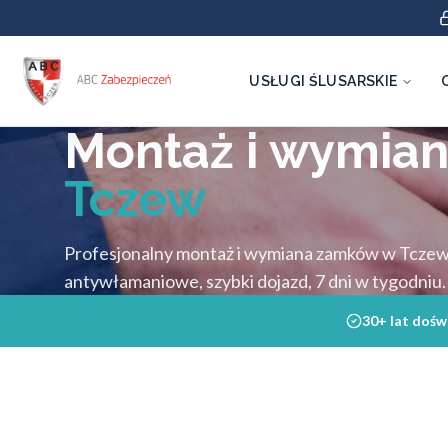
USŁUGI ŚLUSARSKIE
Montaż i wymia
Tczew
Profesjonalny montaż i wymiana zamków w Tczewie
antywłamaniowe, szybki dojazd, 7 dni w tygodniu.
30+ lat dośw