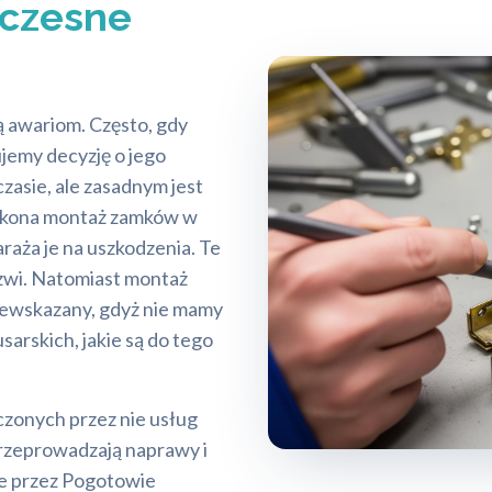
czesne
ą awariom. Często, gdy
jemy decyzję o jego
asie, ale zasadnym jest
wykona montaż zamków w
aża je na uszkodzenia. Te
zwi. Natomiast montaż
ewskazany, gdyż nie mamy
sarskich, jakie są do tego
zonych przez nie usług
 przeprowadzają naprawy i
e przez Pogotowie