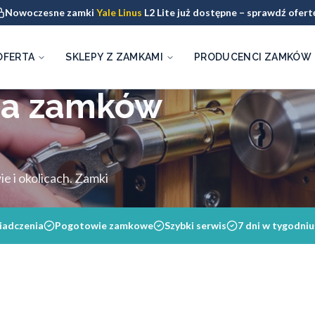
Nowoczesne zamki
Yale Linus
L2 Lite już dostępne – sprawdź ofert
OFERTA
SKLEPY Z ZAMKAMI
PRODUCENCI ZAMKÓW
na zamków
 i okolicach. Zamki
iadczenia
Pogotowie zamkowe
Szybki serwis
7 dni w tygodniu