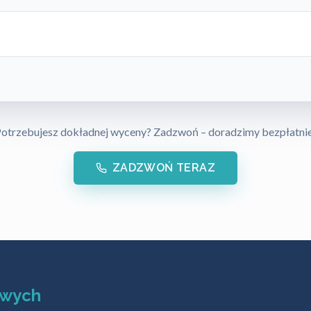
otrzebujesz dokładnej wyceny? Zadzwoń – doradzimy bezpłatni
ZADZWOŃ TERAZ
owych