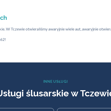
ich
 W Tczewie otwieraliśmy awaryjnie wiele aut, awaryjnie otwieral
662!
INNE USŁUGI
Usługi ślusarskie w Tczewi