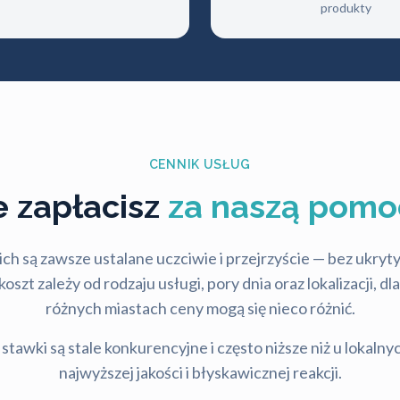
produkty
CENNIK USŁUG
le zapłacisz
za naszą pomo
ch są zawsze ustalane uczciwie i przejrzyście — bez ukry
szt zależy od rodzaju usługi, pory dnia oraz lokalizacji, d
różnych miastach ceny mogą się nieco różnić.
stawki są stale konkurencyjne i często niższe niż u lokalny
najwyższej jakości i błyskawicznej reakcji.