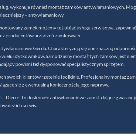
sług, wykonuje również montaż zamków antywłamaniowych. Mogą
pieczniejszy – antywłamaniowy.
montowany zamek możemy też objąć usługą serwisową, zapewniając
rzez producentów urządzeń zamkowych.
 antywłamaniowe Gerda. Charakteryzują się one znaczną odpornoś
e wielu użytkowników. Samodzielny montaż tych zamków jest ni
ładający powinni też dysponować specjalistycznym sprzętem.
swoich klientów rzetelnie i solidnie. Profesjonalny montaż za
wiążące się z ewentualną koniecznością jego naprawy.
 – Dierre. To doskonałe antywłamaniowe zamki, dające gwarancję
ównież ich serwis.