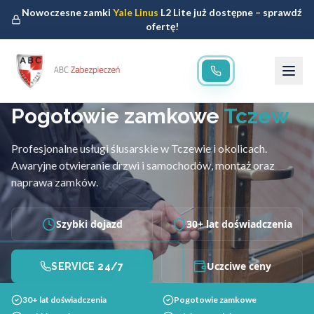
Nowoczesne zamki
Yale Linus
L2 Lite już dostępne – sprawdź
ofertę!
Pogotowie zamkowe
Tczew
Profesjonalne usługi ślusarskie w Tczewie i okolicach.
Awaryjne otwieranie drzwi i samochodów, montaż oraz
naprawa zamków.
Szybki dojazd
30+ lat doświadczenia
Uczciwe ceny
SERVICE 24/7
30+ lat doświadczenia
Pogotowie zamkowe