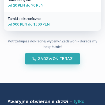
od 20 PLN do 90 PLN
Zamki elektroniczne
od 900 PLN do 1500 PLN
Potrzebujesz dokładnej wyceny? Zadzwoń – doradzimy
bezpłatnie!
ZADZWOŃ TERAZ
Awaryjne otwieranie drzwi –
tylko