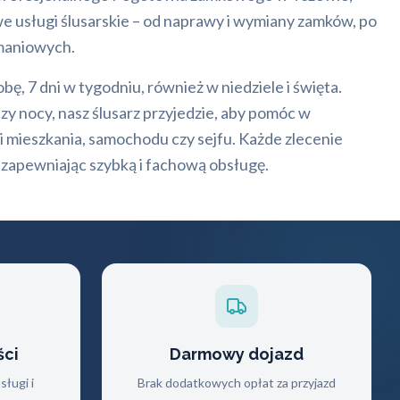
e usługi ślusarskie – od naprawy i wymiany zamków, po
maniowych.
ę, 7 dni w tygodniu, również w niedziele i święta.
czy nocy, nasz ślusarz przyjedzie, aby pomóc w
 mieszkania, samochodu czy sejfu. Każde zlecenie
 zapewniając szybką i fachową obsługę.
ści
Darmowy dojazd
ługi i
Brak dodatkowych opłat za przyjazd