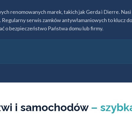
ych renomowanych marek, takich jak Gerda i Dierre. Nas
. Regularny serwis zamków antywłamaniowych to klucz do i
bać o bezpieczeństwo Państwa domu lub firmy.
rzwi i samochodów
– szybk