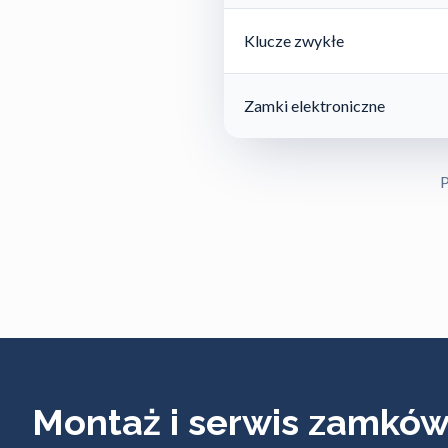
Klucze zwykłe
Zamki elektroniczne
P
Montaż i serwis zamkó