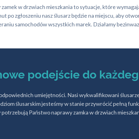
y zamek w drzwiach mieszkania to sytuacje, które wymaga
ut po zgłoszeniu nasz ślusarz będzie na miejscu, aby otwo
aniu samochodów wszystkich marek. Działamy bezinwazyjnie
howe podejście do każde
odpowiednich umiejętności. Nasi wykwalifikowani ślusarz
dziom ślusarskim jesteśmy w stanie przywrócić pełną fun
czy potrzebują Państwo naprawy zamka w drzwiach mieszkan