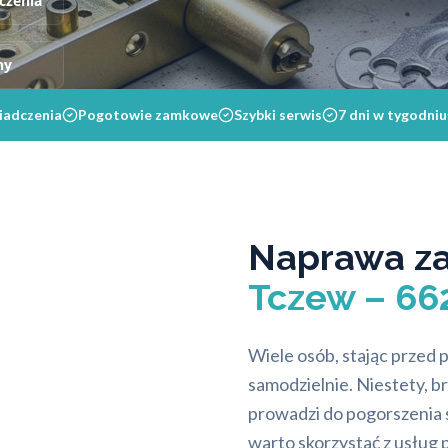
czenia
ny
iadczenia
Pogotowie zamkowe
Szybki serwis
7 dni w tygodniu
Naprawa z
Tczew – 66
Wiele osób, stając przed
samodzielnie. Niestety, b
prowadzi do pogorszenia 
warto skorzystać z usłu