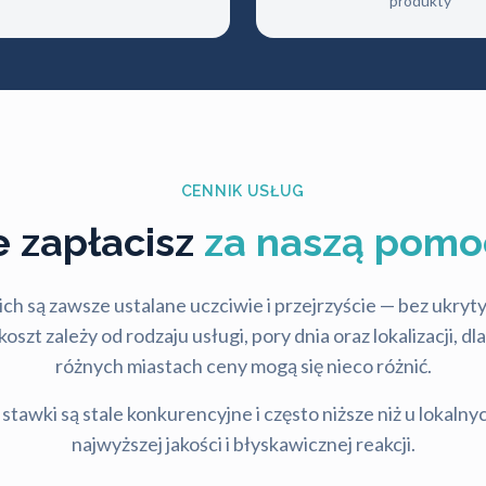
produkty
CENNIK USŁUG
le zapłacisz
za naszą pomo
ch są zawsze ustalane uczciwie i przejrzyście — bez ukry
szt zależy od rodzaju usługi, pory dnia oraz lokalizacji, d
różnych miastach ceny mogą się nieco różnić.
stawki są stale konkurencyjne i często niższe niż u lokalny
najwyższej jakości i błyskawicznej reakcji.