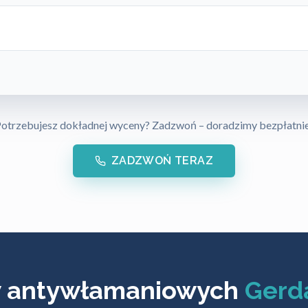
otrzebujesz dokładnej wyceny? Zadzwoń – doradzimy bezpłatni
ZADZWOŃ TERAZ
w antywłamaniowych
Gerda