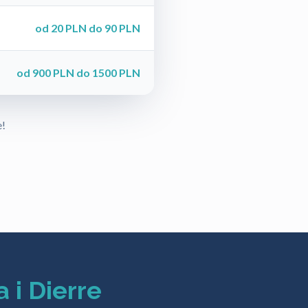
od 20 PLN do 90 PLN
od 900 PLN do 1500 PLN
e!
 i Dierre