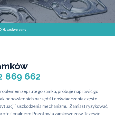
Uczciwe ceny
amków
2 869 662
 problemem zepsutego zamka, próbuje naprawić go
rak odpowiednich narzędzi i doświadczenia często
sytuacji i uszkodzenia mechanizmu. Zamiast ryzykować,
g profesjonalnego Pogotowia zamkowego w Tczewie,