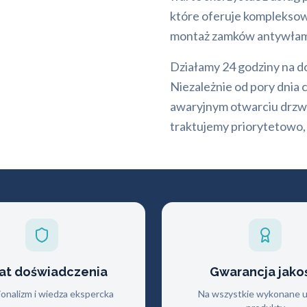
które oferuje kompleksow
montaż zamków antywła
Działamy 24 godziny na dob
Niezależnie od pory dnia 
awaryjnym otwarciu drzwi
traktujemy priorytetowo,
lat doświadczenia
Gwarancja jako
jonalizm i wiedza ekspercka
Na wszystkie wykonane us