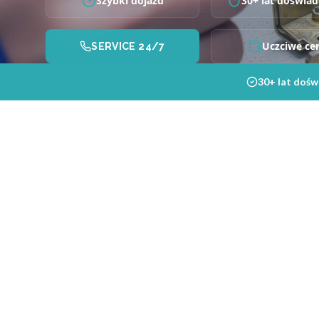
Szybki dojazd
30+ lat doświad
Uczciwe ce
SERVICE 24/7
30+ lat dośw