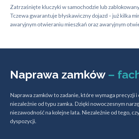
Zatrzaśnięte kluczyki w samochodzie lub zablokowan
Tczewa gwarantuje błyskawiczny dojazd – już kilka min
awaryjnym otwieraniu mieszkań oraz awaryjnym otwier
Naprawa zamków
– fac
Naprawa zamków to zadanie, które wymaga precyzji i 
niezależnie od typu zamka. Dzięki nowoczesnym narzę
niezawodność na kolejne lata. Niezależnie od tego, 
dyspozycji.