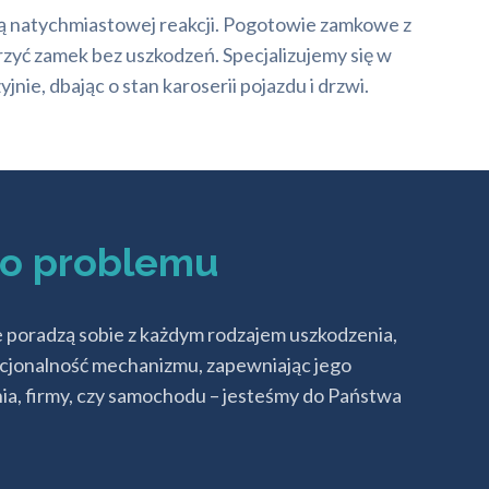
ją natychmiastowej reakcji. Pogotowie zamkowe z
rzyć zamek bez uszkodzeń. Specjalizujemy się w
, dbając o stan karoserii pojazdu i drzwi.
go problemu
e poradzą sobie z każdym rodzajem uszkodzenia,
kcjonalność mechanizmu, zapewniając jego
ia, firmy, czy samochodu – jesteśmy do Państwa