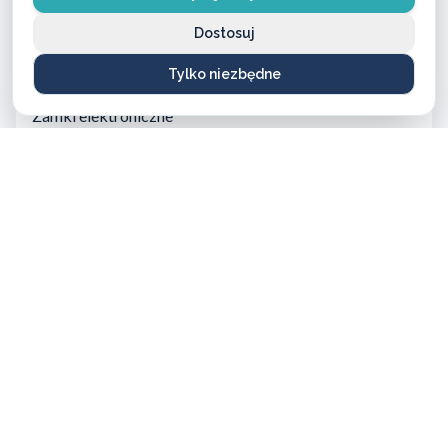
Dostosuj
Klucze zwykłe
od 20 PLN do 90 PLN
Tylko niezbędne
Zamki elektroniczne
od 900 PLN do 1500 PLN
Potrzebujesz dokładnej wyceny? Zadzwoń – doradzimy
bezpłatnie!
ZADZWOŃ TERAZ