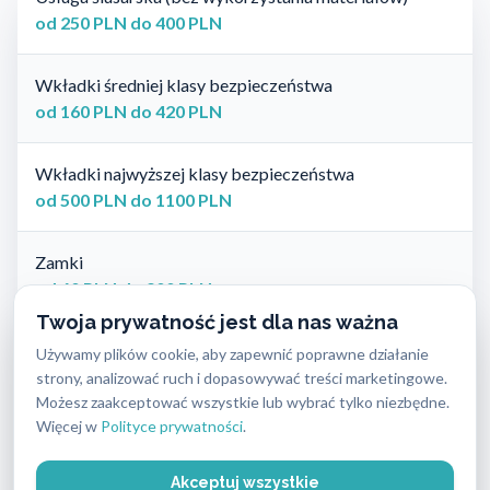
od 250 PLN do 400 PLN
Wkładki średniej klasy bezpieczeństwa
od 160 PLN do 420 PLN
Wkładki najwyższej klasy bezpieczeństwa
od 500 PLN do 1100 PLN
Zamki
od 60 PLN do 900 PLN
Twoja prywatność jest dla nas ważna
Okucia do drzwi
Używamy plików cookie, aby zapewnić poprawne działanie
od 120 PLN do 350 PLN
strony, analizować ruch i dopasowywać treści marketingowe.
Możesz zaakceptować wszystkie lub wybrać tylko niezbędne.
Więcej w
Polityce prywatności
.
Klucze specjalistyczne (z kartą bezpieczeństwa)
od 46 PLN do 170 PLN
Akceptuj wszystkie